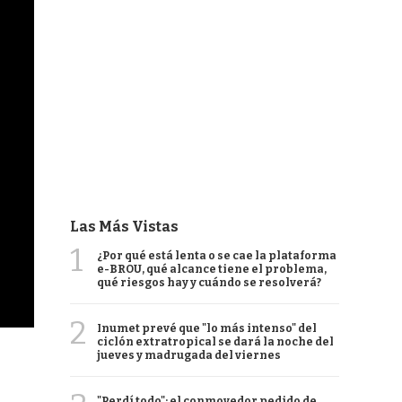
Las Más Vistas
1
¿Por qué está lenta o se cae la plataforma
e-BROU, qué alcance tiene el problema,
qué riesgos hay y cuándo se resolverá?
2
Inumet prevé que "lo más intenso" del
ciclón extratropical se dará la noche del
jueves y madrugada del viernes
"Perdí todo": el conmovedor pedido de