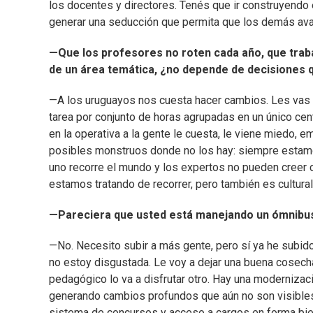
los docentes y directores. Tenés que ir construyendo
generar una seducción que permita que los demás avan
—Que los profesores no roten cada año, que trabaj
de un área temática, ¿no depende de decisiones 
—A los uruguayos nos cuesta hacer cambios. Les vas 
tarea por conjunto de horas agrupadas en un único cent
en la operativa a la gente le cuesta, le viene miedo
posibles monstruos donde no los hay: siempre estamos
uno recorre el mundo y los expertos no pueden creer
estamos tratando de recorrer, pero también es cultural
—Pareciera que usted está manejando un ómnibus, 
—No. Necesito subir a más gente, pero sí ya he subid
no estoy disgustada. Le voy a dejar una buena cosech
pedagógico lo va a disfrutar otro. Hay una modernizac
generando cambios profundos que aún no son visible
sistema de concursos y acceso a cargos en forma bien