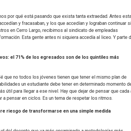
mos por qué está pasando que exista tanta extraedad. Antes est
accedían y fracasaban, y los que accedían y lograban continuar s
istros en Cerro Largo, recibimos al sindicato de empleadas
mación. Esta gente antes ni siquiera accedía al liceo. Y parte d
vos: el 71% de los egresados son de los quintiles más
é que no todos los jóvenes tienen que tener el mismo plan de
 habilidades un estudiante debe tener en determinado momento de
ás útil para llegar a ese nivel. Hay que dejar de pensar que cada
a pensar en ciclos. Es un tema de respetar los ritmos.
rre riesgo de transformarse en una simple medida
titud del docente que va más encaminado a metodologías más