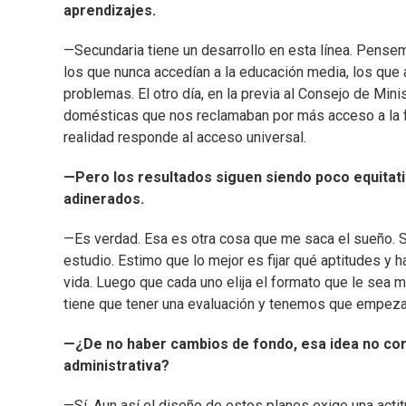
aprendizajes.
—Secundaria tiene un desarrollo en esta línea. Pense
los que nunca accedían a la educación media, los que 
problemas. El otro día, en la previa al Consejo de Min
domésticas que nos reclamaban por más acceso a la for
realidad responde al acceso universal.
—Pero los resultados siguen siendo poco equitati
adinerados.
—Es verdad. Esa es otra cosa que me saca el sueño. S
estudio. Estimo que lo mejor es fijar qué aptitudes y
vida. Luego que cada uno elija el formato que le sea m
tiene que tener una evaluación y tenemos que empezar 
—¿De no haber cambios de fondo, esa idea no co
administrativa?
—Sí. Aun así el diseño de estos planes exige una ac