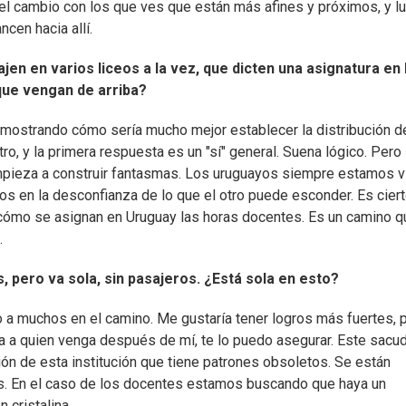
 el cambio con los que ves que están más afines y próximos, y l
cen hacia allí.
en en varios liceos a la vez, que dicten una asignatura en 
que vengan de arriba?
mostrando cómo sería mucho mejor establecer la distribución de
ro, y la primera respuesta es un "sí" general. Suena lógico. Pero
, empieza a construir fantasmas. Los uruguayos siempre estamos 
 en la desconfianza de lo que el otro puede esconder. Es cier
 cómo se asignan en Uruguay las horas docentes. Es un camino q
.
pero va sola, sin pasajeros. ¿Está sola en esto?
o a muchos en el camino. Me gustaría tener logros más fuertes, 
a a quien venga después de mí, te lo puedo asegurar. Este sacu
ión de esta institución que tiene patrones obsoletos. Se están
s. En el caso de los docentes estamos buscando que haya un
 cristalina.