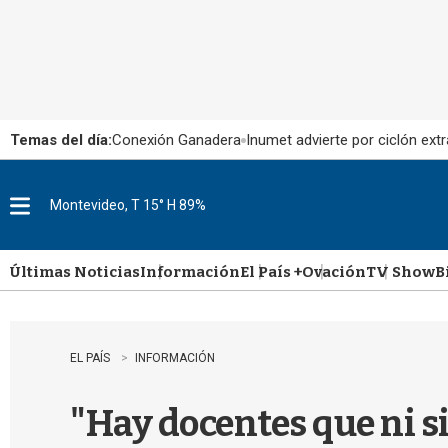
Temas del día:
Conexión Ganadera
Inumet advierte por ciclón extr
Montevideo, T 15° H 89%
M
e
n
u
Últimas Noticias
Información
El País +
Ovación
TV Show
B
EL PAÍS
INFORMACIÓN
"Hay docentes que ni s