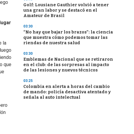
uego
Golf: Lousiane Gauthier volvió a tener
una gran labor y se destacó en el
Amateur de Brasil
lugar
03:30
“No hay que bajar los brazos”: la ciencia
que muestra cómo podemos tomar las
 la
riendas de nuestra salud
 luego
03:30
viendo
Emblemas de Nacional que se retiraron
to que
en el club: de las sorpresas al impacto
de las lesiones y nuevos técnicos
ue
03:25
Colombia en alerta a horas del cambio
de mando: policía desactiva atentado y
señala al auto intelectual
pero
dón