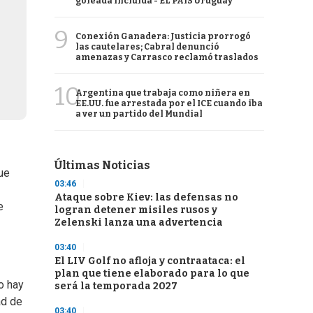
goleada incluida - EL PAÍS Uruguay
9
Conexión Ganadera: Justicia prorrogó
las cautelares; Cabral denunció
amenazas y Carrasco reclamó traslados
10
Argentina que trabaja como niñera en
EE.UU. fue arrestada por el ICE cuando iba
a ver un partido del Mundial
Últimas Noticias
que
03:46
Ataque sobre Kiev: las defensas no
e
logran detener misiles rusos y
Zelenski lanza una advertencia
03:40
El LIV Golf no afloja y contraataca: el
plan que tiene elaborado para lo que
o hay
será la temporada 2027
ad de
03:40