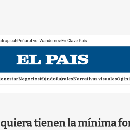
atropical
Peñarol vs. Wanderers
En Clave País
ienestar
Negocios
Mundo
Rurales
Narrativas visuales
Opin
iquiera tienen la mínima f