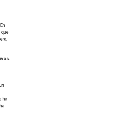
 En
y que
era,
ivos.
un
e ha
 ha