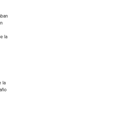
aban
in
e la
 la
 año