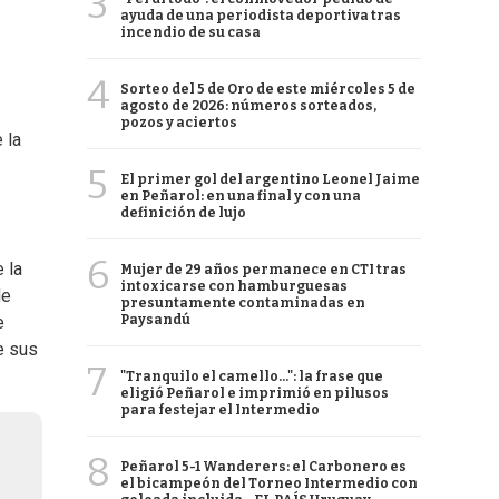
3
ayuda de una periodista deportiva tras
incendio de su casa
4
Sorteo del 5 de Oro de este miércoles 5 de
agosto de 2026: números sorteados,
pozos y aciertos
 la
5
El primer gol del argentino Leonel Jaime
en Peñarol: en una final y con una
definición de lujo
6
 la
Mujer de 29 años permanece en CTI tras
intoxicarse con hamburguesas
de
presuntamente contaminadas en
Paysandú
e
e sus
7
"Tranquilo el camello...": la frase que
eligió Peñarol e imprimió en pilusos
para festejar el Intermedio
8
Peñarol 5-1 Wanderers: el Carbonero es
el bicampeón del Torneo Intermedio con