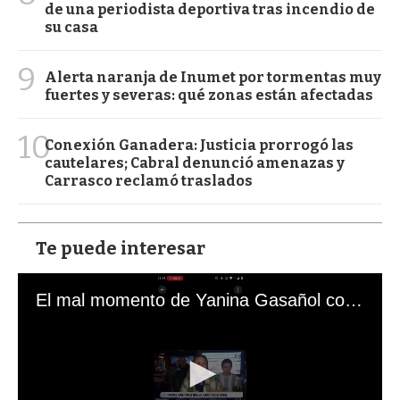
de una periodista deportiva tras incendio de
su casa
9
Alerta naranja de Inumet por tormentas muy
fuertes y severas: qué zonas están afectadas
10
Conexión Ganadera: Justicia prorrogó las
cautelares; Cabral denunció amenazas y
Carrasco reclamó traslados
Te puede interesar
El mal momento de Yanina Gasañol con un hincha argentino en "Subrayado"