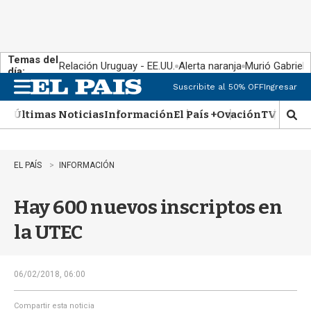
Temas del
Relación Uruguay - EE.UU.
Alerta naranja
Murió Gabriel 
día:
Suscribite al 50% OFF
Ingresar
M
e
Últimas Noticias
Información
El País +
Ovación
TV Show
n
M
u
o
s
t
EL PAÍS
INFORMACIÓN
r
a
Hay 600 nuevos inscriptos en
r
b
la UTEC
�
s
q
u
06/02/2018, 06:00
e
d
Compartir esta noticia