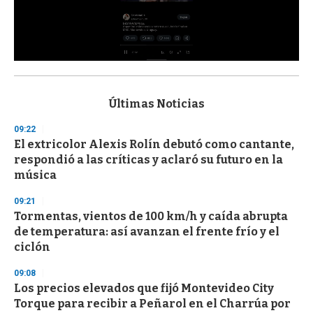
0
s
e
c
Últimas Noticias
o
n
09:22
d
El extricolor Alexis Rolín debutó como cantante,
s
o
respondió a las críticas y aclaró su futuro en la
f
música
3
3
s
09:21
e
Tormentas, vientos de 100 km/h y caída abrupta
c
de temperatura: así avanzan el frente frío y el
o
n
ciclón
d
s
09:08
Los precios elevados que fijó Montevideo City
Torque para recibir a Peñarol en el Charrúa por