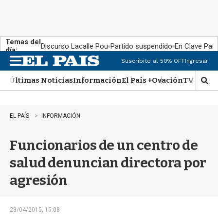
Temas del
Discurso Lacalle Pou
Partido suspendido
En Clave País
día:
Suscribite al 50% OFF
Ingresar
M
e
Últimas Noticias
Información
El País +
Ovación
TV Show
n
M
u
o
s
t
EL PAÍS
INFORMACIÓN
r
a
Funcionarios de un centro de
r
b
salud denuncian directora por
�
s
agresión
q
u
e
d
23/04/2015, 15:08