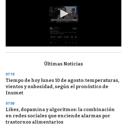
0
s
e
c
Últimas Noticias
o
n
07:10
d
Tiempo de hoy lunes 10 de agosto: temperaturas,
s
o
vientos y nubosidad, según el pronóstico de
f
Inumet
3
3
s
07:00
e
Likes, dopamina y algoritmos: la combinación
c
en redes sociales que enciende alarmas por
o
n
trastornos alimentarios
d