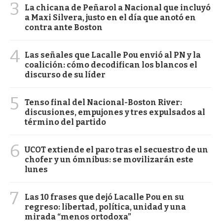
3
La chicana de Peñarol a Nacional que incluyó
a Maxi Silvera, justo en el día que anotó en
contra ante Boston
4
Las señales que Lacalle Pou envió al PN y la
coalición: cómo decodifican los blancos el
discurso de su líder
5
Tenso final del Nacional-Boston River:
discusiones, empujones y tres expulsados al
término del partido
6
UCOT extiende el paro tras el secuestro de un
chofer y un ómnibus: se movilizarán este
lunes
7
Las 10 frases que dejó Lacalle Pou en su
regreso: libertad, política, unidad y una
mirada “menos ortodoxa”