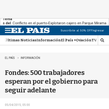
Tema
s del
Conflicto en el puerto
Explotaron cajero en Parque Miramar
día:
Suscribite al 50% OFF
Ingresar
M
e
Últimas Noticias
Información
El País +
Ovación
TV Show
n
M
u
o
s
t
EL PAÍS
INFORMACIÓN
r
a
Fondes: 500 trabajadores
r
b
esperan por el gobierno para
�
s
seguir adelante
q
u
e
d
05/04/2015, 05:00