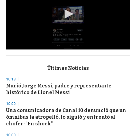
0
s
e
c
Últimas Noticias
o
n
10:18
d
Murió Jorge Messi, padre y representante
s
o
histórico de Lionel Messi
f
3
10:00
3
s
Una comunicadora de Canal 10 denunció que un
e
ómnibus la atropelló, lo siguió y enfrentó al
c
chofer: "En shock"
o
n
d
10:00