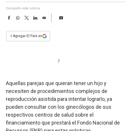
a
Compartir esta noticia
F
W
T
L
E
a
h
w
i
m
c
a
i
n
a
e
t
t
k
i
+
Agregar El País en
b
s
t
e
l
o
A
e
d
o
p
r
I
k
p
n
Aquellas parejas que quieran tener un hijo y
necesiten de procedimientos complejos de
reproducción asistida para intentar lograrlo, ya
pueden consultar con los ginecólogos de sus
respectivos centros de salud sobre el
financiamiento que prestará el Fondo Nacional de
Recursos (FNR) para estas prácticas.