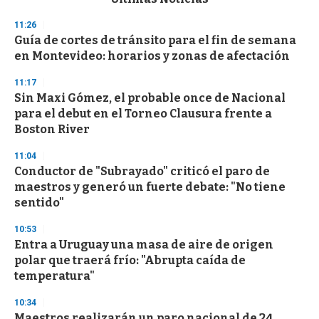
o
n
11:26
d
Guía de cortes de tránsito para el fin de semana
s
o
en Montevideo: horarios y zonas de afectación
f
3
11:17
3
s
Sin Maxi Gómez, el probable once de Nacional
e
para el debut en el Torneo Clausura frente a
c
Boston River
o
n
d
11:04
s
Conductor de "Subrayado" criticó el paro de
maestros y generó un fuerte debate: "No tiene
sentido"
10:53
Entra a Uruguay una masa de aire de origen
polar que traerá frío: "Abrupta caída de
temperatura"
10:34
Maestros realizarán un paro nacional de 24