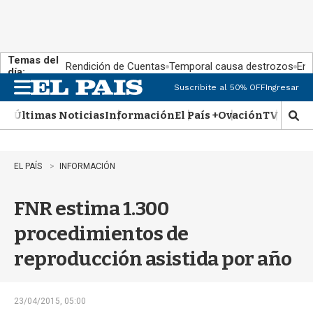
Temas del
Rendición de Cuentas
Temporal causa destrozos
En 
día:
Suscribite al 50% OFF
Ingresar
M
e
Últimas Noticias
Información
El País +
Ovación
TV Show
n
M
u
o
s
t
EL PAÍS
INFORMACIÓN
r
a
FNR estima 1.300
r
b
procedimientos de
�
s
reproducción asistida por año
q
u
e
d
23/04/2015, 05:00