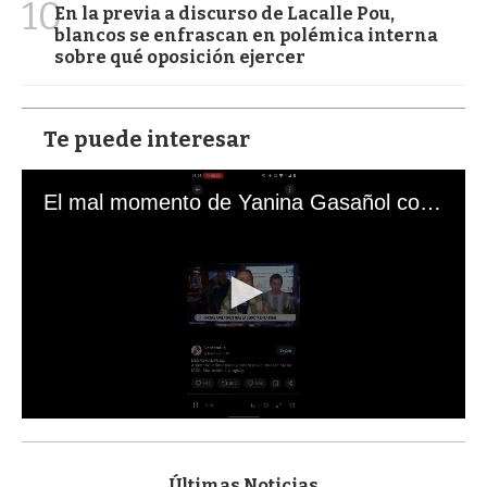
10
En la previa a discurso de Lacalle Pou,
blancos se enfrascan en polémica interna
sobre qué oposición ejercer
Te puede interesar
El mal momento de Yanina Gasañol con un hincha argentino en "Subrayado"
0
s
e
c
Últimas Noticias