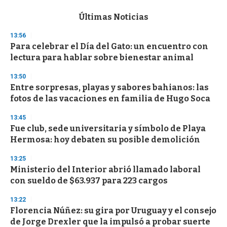
e
c
Últimas Noticias
o
n
13:56
d
Para celebrar el Día del Gato: un encuentro con
s
o
lectura para hablar sobre bienestar animal
f
3
13:50
3
s
Entre sorpresas, playas y sabores bahianos: las
e
fotos de las vacaciones en familia de Hugo Soca
c
o
13:45
n
d
Fue club, sede universitaria y símbolo de Playa
s
Hermosa: hoy debaten su posible demolición
13:25
Ministerio del Interior abrió llamado laboral
con sueldo de $63.937 para 223 cargos
13:22
Florencia Núñez: su gira por Uruguay y el consejo
de Jorge Drexler que la impulsó a probar suerte