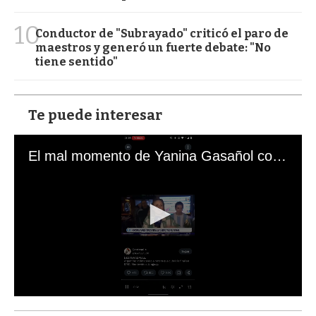
10
Conductor de "Subrayado" criticó el paro de
maestros y generó un fuerte debate: "No
tiene sentido"
Te puede interesar
El mal momento de Yanina Gasañol con un hincha argentino en "Subrayado"
0
s