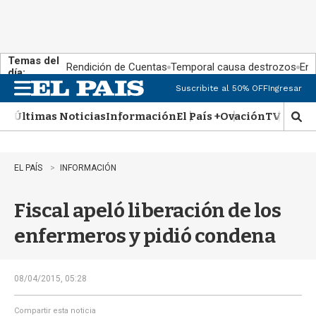
Temas del
Rendición de Cuentas
Temporal causa destrozos
En 
día:
Suscribite al 50% OFF
Ingresar
M
e
Últimas Noticias
Información
El País +
Ovación
TV Show
n
M
u
o
s
t
EL PAÍS
INFORMACIÓN
r
a
Fiscal apeló liberación de los
r
b
enfermeros y pidió condena
�
s
q
u
08/04/2015, 05:28
e
d
Compartir esta noticia