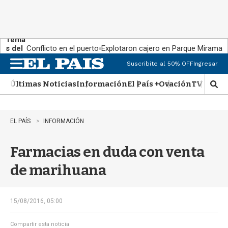
Tema
s del
Conflicto en el puerto
Explotaron cajero en Parque Miramar
día:
Suscribite al 50% OFF
Ingresar
M
e
Últimas Noticias
Información
El País +
Ovación
TV Show
n
M
u
o
s
t
EL PAÍS
INFORMACIÓN
r
a
Farmacias en duda con venta
r
b
de marihuana
�
s
q
u
15/08/2016, 05:00
e
d
Compartir esta noticia