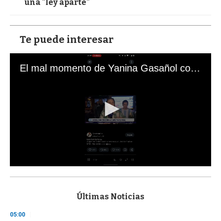
una "ley aparte"
Te puede interesar
El mal momento de Yanina Gasañol con un hincha argentino en "Subrayado"
0
s
e
c
Últimas Noticias
o
n
05:00
d