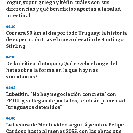
Yogur, yogur griego y kéfir: cuáles son sus
s
o
diferencias y qué beneficios aportan a la salud
f
intestinal
3
3
s
04:30
e
Correrá 50 km al día por todo Uruguay: la historia
c
de superación tras el nuevo desafío de Santiago
o
n
Stirling
d
s
04:30
De la crítica al ataque: ¿Qué revela el auge del
hate sobre la forma en la que hoy nos
vinculamos?
04:03
Lubetkin: "No hay negociación concreta" con
EE.UU. y, si llegan deportados, tendrán prioridad
"uruguayos detenidos"
04:00
La basura de Montevideo seguirá yendo a Felipe
Cardoso hasta al menos 2055, con las obras que