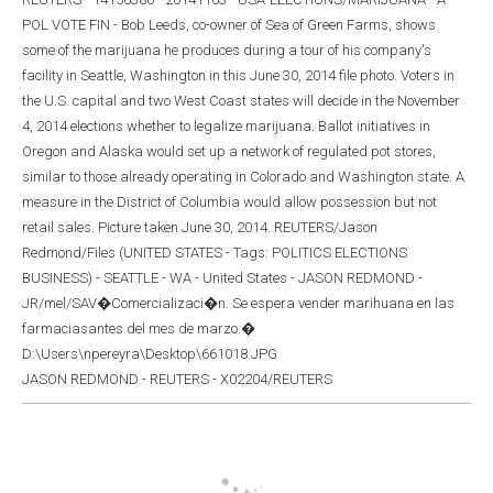
POL VOTE FIN - Bob Leeds, co-owner of Sea of Green Farms, shows
some of the marijuana he produces during a tour of his company's
facility in Seattle, Washington in this June 30, 2014 file photo. Voters in
the U.S. capital and two West Coast states will decide in the November
4, 2014 elections whether to legalize marijuana. Ballot initiatives in
Oregon and Alaska would set up a network of regulated pot stores,
similar to those already operating in Colorado and Washington state. A
measure in the District of Columbia would allow possession but not
retail sales. Picture taken June 30, 2014. REUTERS/Jason
Redmond/Files (UNITED STATES - Tags: POLITICS ELECTIONS
BUSINESS) - SEATTLE - WA - United States - JASON REDMOND -
JR/mel/SAV�Comercializaci�n. Se espera vender marihuana en las
farmaciasantes del mes de marzo.�
D:\Users\npereyra\Desktop\661018.JPG
JASON REDMOND - REUTERS - X02204/REUTERS