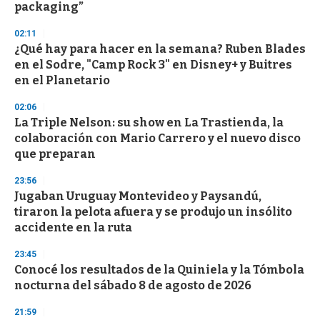
packaging”
3
3
s
02:11
e
¿Qué hay para hacer en la semana? Ruben Blades
c
en el Sodre, "Camp Rock 3" en Disney+ y Buitres
o
n
en el Planetario
d
s
02:06
La Triple Nelson: su show en La Trastienda, la
colaboración con Mario Carrero y el nuevo disco
que preparan
23:56
Jugaban Uruguay Montevideo y Paysandú,
tiraron la pelota afuera y se produjo un insólito
accidente en la ruta
23:45
Conocé los resultados de la Quiniela y la Tómbola
nocturna del sábado 8 de agosto de 2026
21:59