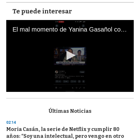
Te puede interesar
El mal momento de Yanina Gasañol con un hincha argentino en "Subrayado"
0
s
e
c
Últimas Noticias
o
n
02:14
d
Moria Casán, la serie de Netflix y cumplir 80
s
o
años: “Soy una intelectual, pero vengo en otro
f