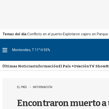
Temas del día:
Conflicto en el puerto
Explotaron cajero en Parque
Montevideo, T 11° H 55%
M
e
n
u
Últimas Noticias
Información
El País +
Ovación
TV Show
B
EL PAÍS
INFORMACIÓN
Encontraron muerto a 