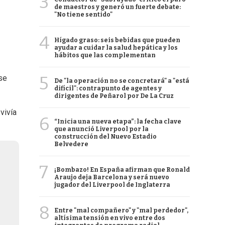
3
de maestros y generó un fuerte debate:
"No tiene sentido"
4
Hígado graso: seis bebidas que pueden
ayudar a cuidar la salud hepática y los
hábitos que las complementan
5
se
De "la operación no se concretará" a "está
difícil": contrapunto de agentes y
dirigentes de Peñarol por De La Cruz
vivía
6
“Inicia una nueva etapa”: la fecha clave
que anunció Liverpool por la
construcción del Nuevo Estadio
Belvedere
7
¡Bombazo! En España afirman que Ronald
Araujo deja Barcelona y será nuevo
jugador del Liverpool de Inglaterra
8
Entre "mal compañero" y "mal perdedor",
altísima tensión en vivo entre dos