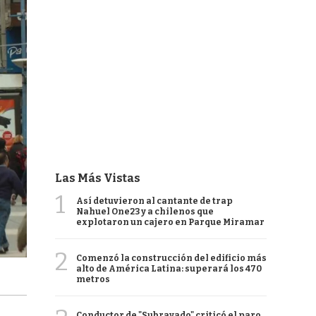
Las Más Vistas
1
Así detuvieron al cantante de trap
Nahuel One23 y a chilenos que
explotaron un cajero en Parque Miramar
2
Comenzó la construcción del edificio más
alto de América Latina: superará los 470
metros
Conductor de "Subrayado" criticó el paro