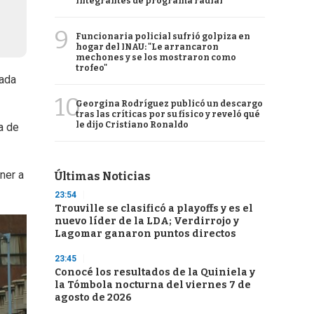
integrantes de programa radial
9
Funcionaria policial sufrió golpiza en
hogar del INAU: "Le arrancaron
mechones y se los mostraron como
trofeo"
vada
10
Georgina Rodríguez publicó un descargo
tras las críticas por su físico y reveló qué
le dijo Cristiano Ronaldo
a de
ner a
Últimas Noticias
23:54
Trouville se clasificó a playoffs y es el
nuevo líder de la LDA; Verdirrojo y
Lagomar ganaron puntos directos
23:45
Conocé los resultados de la Quiniela y
la Tómbola nocturna del viernes 7 de
agosto de 2026