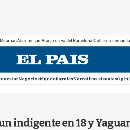
 Miramar
Afirman que Araujo se va del Barcelona
Gobierno demanda
ienestar
Negocios
Mundo
Rurales
Narrativas visuales
Opin
un indigente en 18 y Yagua