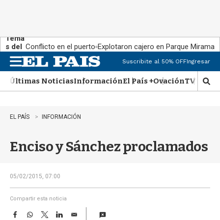
Tema
s del
Conflicto en el puerto
Explotaron cajero en Parque Miramar
día:
Suscribite al 50% OFF
Ingresar
M
e
Últimas Noticias
Información
El País +
Ovación
TV Show
n
M
u
o
s
t
EL PAÍS
INFORMACIÓN
r
a
Enciso y Sánchez proclamados
r
b
�
s
05/02/2015, 07:00
q
u
Compartir esta noticia
e
F
W
T
L
E
d