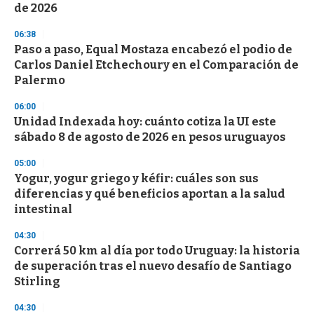
n
de 2026
d
s
06:38
Paso a paso, Equal Mostaza encabezó el podio de
Carlos Daniel Etchechoury en el Comparación de
Palermo
06:00
Unidad Indexada hoy: cuánto cotiza la UI este
sábado 8 de agosto de 2026 en pesos uruguayos
05:00
Yogur, yogur griego y kéfir: cuáles son sus
diferencias y qué beneficios aportan a la salud
intestinal
04:30
Correrá 50 km al día por todo Uruguay: la historia
de superación tras el nuevo desafío de Santiago
Stirling
04:30