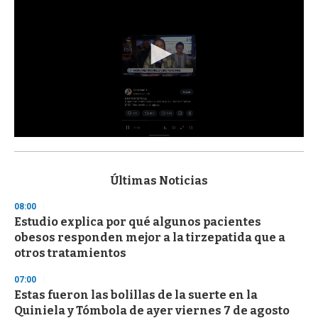
0
s
e
c
Últimas Noticias
o
n
08:00
d
Estudio explica por qué algunos pacientes
s
o
obesos responden mejor a la tirzepatida que a
f
otros tratamientos
3
3
s
07:00
e
Estas fueron las bolillas de la suerte en la
c
Quiniela y Tómbola de ayer viernes 7 de agosto
o