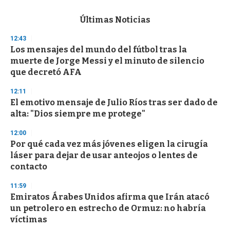
e
c
Últimas Noticias
o
n
12:43
d
Los mensajes del mundo del fútbol tras la
s
o
muerte de Jorge Messi y el minuto de silencio
f
que decretó AFA
3
3
s
12:11
e
El emotivo mensaje de Julio Ríos tras ser dado de
c
alta: "Dios siempre me protege"
o
n
d
12:00
s
Por qué cada vez más jóvenes eligen la cirugía
láser para dejar de usar anteojos o lentes de
contacto
11:59
Emiratos Árabes Unidos afirma que Irán atacó
un petrolero en estrecho de Ormuz: no habría
víctimas