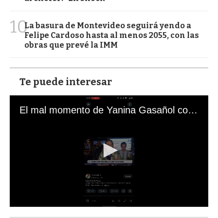
10
La basura de Montevideo seguirá yendo a
Felipe Cardoso hasta al menos 2055, con las
obras que prevé la IMM
Te puede interesar
El mal momento de Yanina Gasañol con un hincha argentino en "Subrayado"
0
s