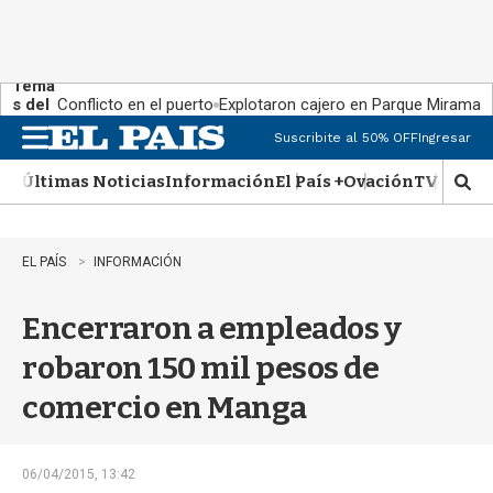
Tema
s del
Conflicto en el puerto
Explotaron cajero en Parque Miramar
día:
Suscribite al 50% OFF
Ingresar
M
e
Últimas Noticias
Información
El País +
Ovación
TV Show
n
M
u
o
s
t
EL PAÍS
INFORMACIÓN
r
a
Encerraron a empleados y
r
b
robaron 150 mil pesos de
�
s
comercio en Manga
q
u
e
d
06/04/2015, 13:42