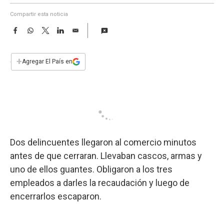
a
Compartir esta noticia
F
W
T
L
E
a
h
w
i
m
c
a
i
n
a
e
t
t
k
i
+
Agregar El País en
b
s
t
e
l
o
A
e
d
o
p
r
I
k
p
n
Dos delincuentes llegaron al comercio minutos
antes de que cerraran. Llevaban cascos, armas y
uno de ellos guantes. Obligaron a los tres
empleados a darles la recaudación y luego de
encerrarlos escaparon.