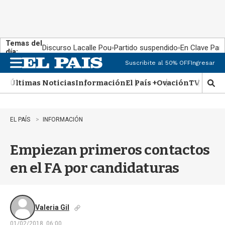
Temas del
Discurso Lacalle Pou
Partido suspendido
En Clave País
día:
Suscribite al 50% OFF
Ingresar
M
e
Últimas Noticias
Información
El País +
Ovación
TV Show
n
M
u
o
s
t
EL PAÍS
INFORMACIÓN
r
a
Empiezan primeros contactos
r
b
en el FA por candidaturas
�
s
q
u
e
Valeria Gil
d
01/02/2018, 06:00