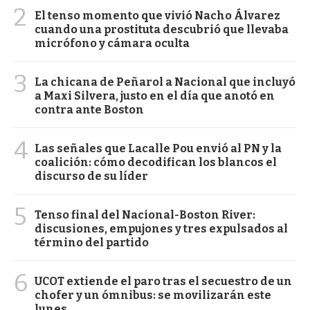
2
El tenso momento que vivió Nacho Álvarez
cuando una prostituta descubrió que llevaba
micrófono y cámara oculta
3
La chicana de Peñarol a Nacional que incluyó
a Maxi Silvera, justo en el día que anotó en
contra ante Boston
4
Las señales que Lacalle Pou envió al PN y la
coalición: cómo decodifican los blancos el
discurso de su líder
5
Tenso final del Nacional-Boston River:
discusiones, empujones y tres expulsados al
término del partido
6
UCOT extiende el paro tras el secuestro de un
chofer y un ómnibus: se movilizarán este
lunes