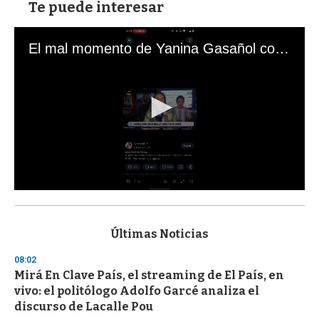
Te puede interesar
El mal momento de Yanina Gasañol con un hincha argentino en "Subrayado"
0
s
e
c
Últimas Noticias
o
n
08:02
d
Mirá En Clave País, el streaming de El País, en
s
o
vivo: el politólogo Adolfo Garcé analiza el
f
discurso de Lacalle Pou
3