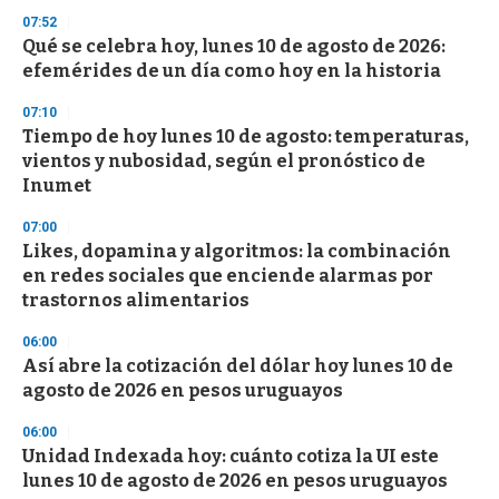
3
s
07:52
e
Qué se celebra hoy, lunes 10 de agosto de 2026:
c
efemérides de un día como hoy en la historia
o
n
d
07:10
s
Tiempo de hoy lunes 10 de agosto: temperaturas,
vientos y nubosidad, según el pronóstico de
Inumet
07:00
Likes, dopamina y algoritmos: la combinación
en redes sociales que enciende alarmas por
trastornos alimentarios
06:00
Así abre la cotización del dólar hoy lunes 10 de
agosto de 2026 en pesos uruguayos
06:00
Unidad Indexada hoy: cuánto cotiza la UI este
lunes 10 de agosto de 2026 en pesos uruguayos