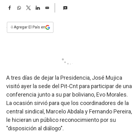
a
F
W
T
L
E
a
h
w
i
m
c
a
i
n
a
e
t
t
k
i
+
Agregar El País en
b
s
t
e
l
o
A
e
d
o
p
r
I
k
p
n
A tres días de dejar la Presidencia, José Mujica
visitó ayer la sede del Pit-Cnt para participar de una
conferencia junto a su par boliviano, Evo Morales.
La ocasión sirvió para que los coordinadores de la
central sindical, Marcelo Abdala y Fernando Pereira,
le hicieran un público reconocimiento por su
"disposición al diálogo".