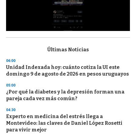
0
s
e
c
Últimas Noticias
o
n
06:00
d
Unidad Indexada hoy: cuánto cotiza la UI este
s
o
domingo 9 de agosto de 2026 en pesos uruguayos
f
3
05:00
3
s
¿Por qué la diabetes y la depresión forman una
e
pareja cada vez más común?
c
o
04:30
n
d
Experto en medicina del estrés llega a
s
Montevideo: las claves de Daniel López Rosetti
para vivir mejor