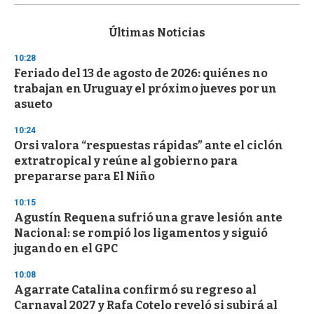
s
e
c
Últimas Noticias
o
n
10:28
d
Feriado del 13 de agosto de 2026: quiénes no
s
o
trabajan en Uruguay el próximo jueves por un
f
asueto
3
3
s
10:24
e
Orsi valora “respuestas rápidas” ante el ciclón
c
extratropical y reúne al gobierno para
o
n
prepararse para El Niño
d
s
10:15
Agustín Requena sufrió una grave lesión ante
Nacional: se rompió los ligamentos y siguió
jugando en el GPC
10:08
Agarrate Catalina confirmó su regreso al
Carnaval 2027 y Rafa Cotelo reveló si subirá al