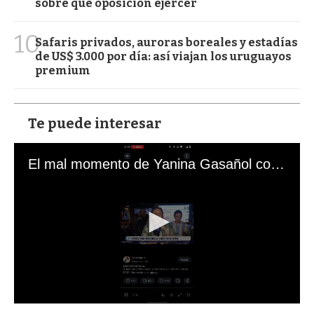
sobre qué oposición ejercer
10
Safaris privados, auroras boreales y estadías
de US$ 3.000 por día: así viajan los uruguayos
premium
Te puede interesar
El mal momento de Yanina Gasañol con un hincha argentino en "Subrayado"
0