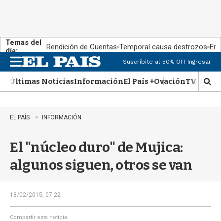
Temas del
Rendición de Cuentas
Temporal causa destrozos
En 
día:
Suscribite al 50% OFF
Ingresar
M
e
Últimas Noticias
Información
El País +
Ovación
TV Show
n
M
u
o
s
t
EL PAÍS
INFORMACIÓN
r
a
El "núcleo duro" de Mujica:
r
b
algunos siguen, otros se van
�
s
q
u
18/02/2015, 07:22
e
d
Compartir esta noticia