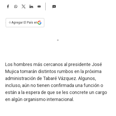
a
F
W
T
L
E
a
h
w
i
m
c
a
i
n
a
e
t
t
k
i
+
Agregar El País en
b
s
t
e
l
o
A
e
d
o
p
r
I
k
p
n
Los hombres más cercanos al presidente José
Mujica tomarán distintos rumbos en la próxima
administración de Tabaré Vázquez. Algunos,
incluso, aún no tienen confirmada una función o
están a la espera de que se les concrete un cargo
en algún organismo internacional.