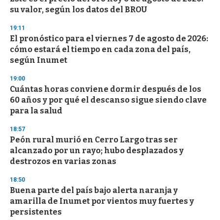
s
su valor, según los datos del BROU
19:11
El pronóstico para el viernes 7 de agosto de 2026:
cómo estará el tiempo en cada zona del país,
según Inumet
19:00
Cuántas horas conviene dormir después de los
60 años y por qué el descanso sigue siendo clave
para la salud
18:57
Peón rural murió en Cerro Largo tras ser
alcanzado por un rayo; hubo desplazados y
destrozos en varias zonas
18:50
Buena parte del país bajo alerta naranja y
amarilla de Inumet por vientos muy fuertes y
persistentes