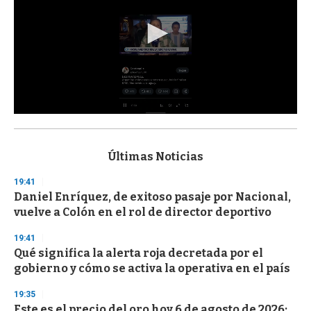
0
s
e
c
Últimas Noticias
o
n
19:41
d
Daniel Enríquez, de exitoso pasaje por Nacional,
s
o
vuelve a Colón en el rol de director deportivo
f
3
19:41
3
s
Qué significa la alerta roja decretada por el
e
gobierno y cómo se activa la operativa en el país
c
o
19:35
n
d
Este es el precio del oro hoy 6 de agosto de 2026: