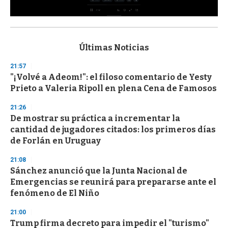
0
s
e
c
Últimas Noticias
o
n
21:57
d
"¡Volvé a Adeom!": el filoso comentario de Yesty
s
o
Prieto a Valeria Ripoll en plena Cena de Famosos
f
3
21:26
3
s
De mostrar su práctica a incrementar la
e
cantidad de jugadores citados: los primeros días
c
de Forlán en Uruguay
o
n
d
21:08
s
Sánchez anunció que la Junta Nacional de
Emergencias se reunirá para prepararse ante el
fenómeno de El Niño
21:00
Trump firma decreto para impedir el "turismo"