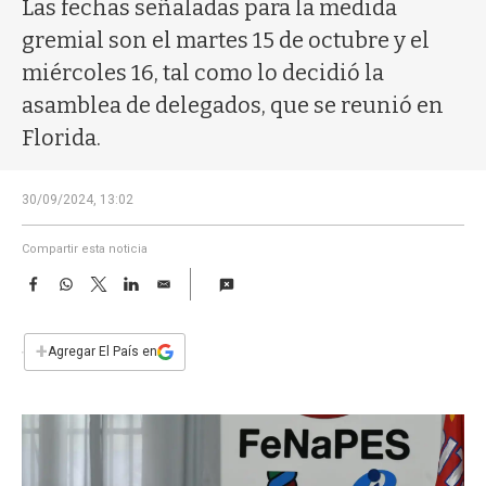
a
Las fechas señaladas para la medida
gremial son el martes 15 de octubre y el
miércoles 16, tal como lo decidió la
asamblea de delegados, que se reunió en
Florida.
30/09/2024, 13:02
Compartir esta noticia
F
W
T
L
E
a
h
w
i
m
c
a
i
n
a
e
t
t
k
i
+
Agregar El País en
b
s
t
e
l
o
A
e
d
o
p
r
I
k
p
n