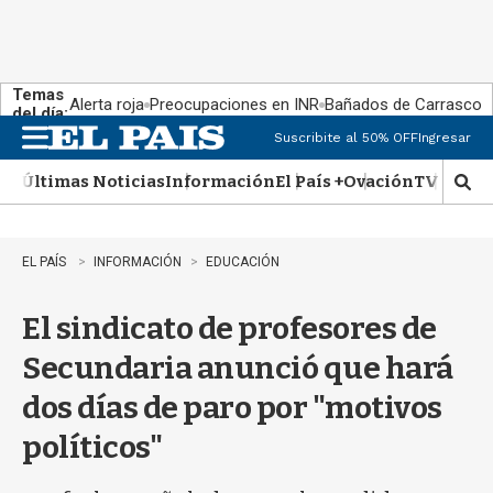
Temas
Alerta roja
Preocupaciones en INR
Bañados de Carrasco
del día:
Suscribite al 50% OFF
Ingresar
M
e
Últimas Noticias
Información
El País +
Ovación
TV Show
n
M
u
o
s
t
EL PAÍS
INFORMACIÓN
EDUCACIÓN
r
a
El sindicato de profesores de
r
b
Secundaria anunció que hará
�
s
dos días de paro por "motivos
q
u
políticos"
e
d