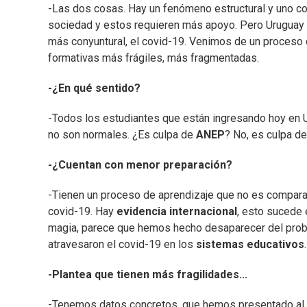
-Las dos cosas. Hay un fenómeno estructural y uno co
sociedad y estos requieren más apoyo. Pero Uruguay n
más conyuntural, el covid-19. Venimos de un proceso d
formativas más frágiles, más fragmentadas.
-¿En qué sentido?
-Todos los estudiantes que están ingresando hoy en U
no son normales. ¿Es culpa de
ANEP
? No, es culpa de
-¿Cuentan con menor preparación?
-Tienen un proceso de aprendizaje que no es comparab
covid-19. Hay
evidencia internacional
, esto sucede 
magia, parece que hemos hecho desaparecer del pro
atravesaron el covid-19 en los
sistemas educativos
.
-Plantea que tienen más fragilidades...
-Tenemos datos concretos, que hemos presentado al P