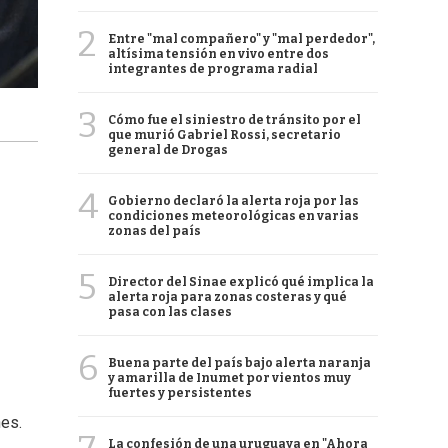
2
Entre "mal compañero" y "mal perdedor",
altísima tensión en vivo entre dos
integrantes de programa radial
3
Cómo fue el siniestro de tránsito por el
que murió Gabriel Rossi, secretario
general de Drogas
4
Gobierno declaró la alerta roja por las
condiciones meteorológicas en varias
zonas del país
5
Director del Sinae explicó qué implica la
alerta roja para zonas costeras y qué
pasa con las clases
6
Buena parte del país bajo alerta naranja
y amarilla de Inumet por vientos muy
fuertes y persistentes
nes.
La confesión de una uruguaya en "Ahora