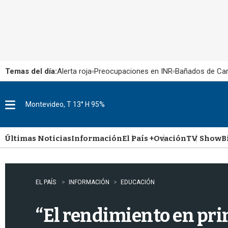
Temas del día:
Alerta roja
Preocupaciones en INR
Bañados de Ca
Montevideo, T 13° H 95%
M
e
n
u
Últimas Noticias
Información
El País +
Ovación
TV Show
B
EL PAÍS
INFORMACIÓN
EDUCACIÓN
“El rendimiento en pri