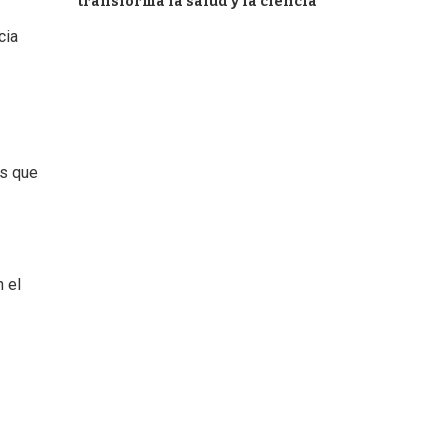
transforma la salud y la ciencia
cia
es que
 el