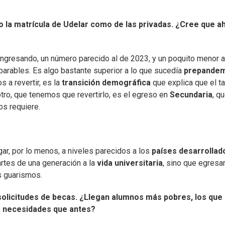
to la matrícula de Udelar como de las privadas. ¿Cree que a
ngresando, un número parecido al de 2023, y un poquito menor a
arables. Es algo bastante superior a lo que sucedía
prepandem
 a revertir, es la
transición demográfica
que explica que el 
tro, que tenemos que revertirlo, es el egreso en
Secundaria
, q
os requiere.
r, por lo menos, a niveles parecidos a los
países desarrollad
rtes de una generación a la
vida universitaria
, sino que egresan
s guarismos.
solicitudes de becas. ¿Llegan alumnos más pobres, los que
s necesidades que antes?