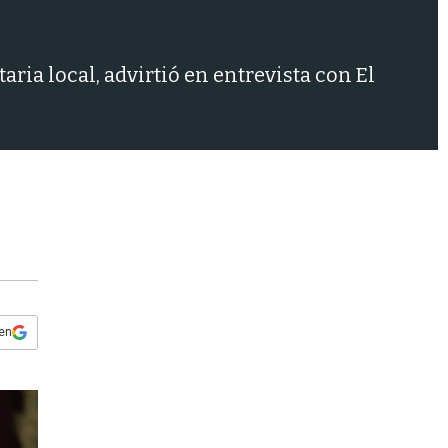
s
q
u
e
ria local, advirtió en entrevista con El
d
a
 en