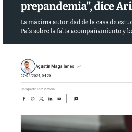
prepandemia”, dice Ari
La máxima autoridad de la casa de estud
País sobre la falta acompañamiento y be
Agustín Magallanes
07/04/2024, 04:20
Compartir esta noticia
F
W
T
L
E
a
h
w
i
m
c
a
i
n
a
e
t
t
k
i
b
s
t
e
l
o
A
e
d