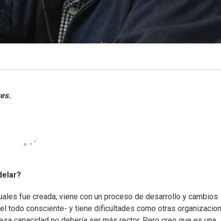
delar?
cuales fue creada; viene con un proceso de desarrollo y cambios
el todo consciente- y tiene dificultades como otras organizacio
a esa capacidad no debería ser más rector. Pero creo que es una