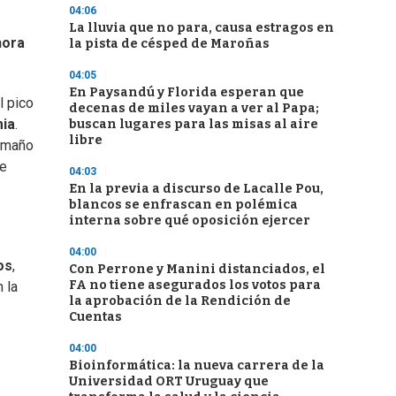
04:06
La lluvia que no para, causa estragos en
hora
la pista de césped de Maroñas
04:05
En Paysandú y Florida esperan que
l pico
decenas de miles vayan a ver al Papa;
ia
.
buscan lugares para las misas al aire
libre
tamaño
ue
04:03
En la previa a discurso de Lacalle Pou,
blancos se enfrascan en polémica
interna sobre qué oposición ejercer
04:00
os
,
Con Perrone y Manini distanciados, el
FA no tiene asegurados los votos para
 la
la aprobación de la Rendición de
Cuentas
04:00
Bioinformática: la nueva carrera de la
Universidad ORT Uruguay que