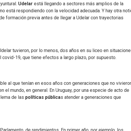
yuntural.
Udelar
está llegando a sectores más amplios de la
o está respondiendo con la velocidad adecuada. Y hay otra noti
e formación previa antes de llegar a Udelar con trayectorias
delar tuvieron, por lo menos, dos años en su liceo en situacion
l covid-19, que tiene efectos a largo plazo, por supuesto.
le al que tenían en esos años con generaciones que no vivieron
en el mundo, en general. En Uruguay, por una especie de acto de
blema de las
políticas pública
s atender a generaciones que
arlamento, de rendimientos. En primer año, por ejemplo, los