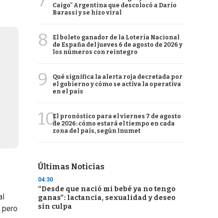
7
Caigo" Argentina que descolocó a Darío
Barassi y se hizo viral
8
El boleto ganador de la Lotería Nacional
de España del jueves 6 de agosto de 2026 y
los números con reintegro
9
Qué significa la alerta roja decretada por
el gobierno y cómo se activa la operativa
en el país
10
El pronóstico para el viernes 7 de agosto
de 2026: cómo estará el tiempo en cada
zona del país, según Inumet
Últimas Noticias
04:30
“Desde que nació mi bebé ya no tengo
al
ganas”: lactancia, sexualidad y deseo
sin culpa
, pero