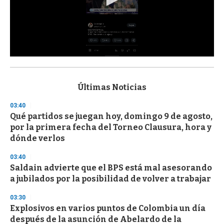
0
s
e
c
Últimas Noticias
o
n
03:40
d
Qué partidos se juegan hoy, domingo 9 de agosto,
s
o
por la primera fecha del Torneo Clausura, hora y
f
dónde verlos
3
3
s
03:40
e
Saldain advierte que el BPS está mal asesorando
c
a jubilados por la posibilidad de volver a trabajar
o
n
d
03:30
s
Explosivos en varios puntos de Colombia un día
después de la asunción de Abelardo de la