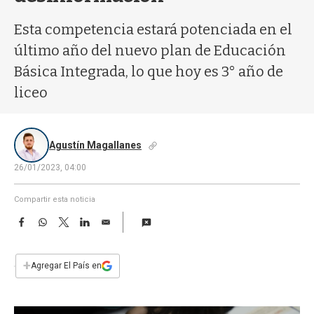
a
Esta competencia estará potenciada en el
último año del nuevo plan de Educación
Básica Integrada, lo que hoy es 3° año de
liceo
Agustín Magallanes
26/01/2023, 04:00
Compartir esta noticia
F
W
T
L
E
a
h
w
i
m
c
a
i
n
a
e
t
t
k
i
+
Agregar El País en
b
s
t
e
l
o
A
e
d
o
p
r
I