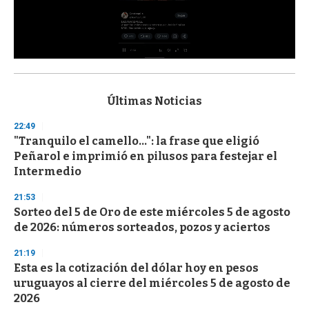
0
s
e
c
Últimas Noticias
o
n
22:49
d
"Tranquilo el camello...": la frase que eligió
s
o
Peñarol e imprimió en pilusos para festejar el
f
Intermedio
3
3
s
21:53
e
Sorteo del 5 de Oro de este miércoles 5 de agosto
c
de 2026: números sorteados, pozos y aciertos
o
n
d
21:19
s
Esta es la cotización del dólar hoy en pesos
uruguayos al cierre del miércoles 5 de agosto de
2026