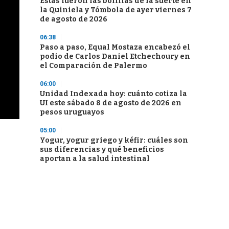
Estas fueron las bolillas de la suerte en
la Quiniela y Tómbola de ayer viernes 7
de agosto de 2026
06:38
Paso a paso, Equal Mostaza encabezó el
podio de Carlos Daniel Etchechoury en
el Comparación de Palermo
06:00
Unidad Indexada hoy: cuánto cotiza la
UI este sábado 8 de agosto de 2026 en
pesos uruguayos
05:00
Yogur, yogur griego y kéfir: cuáles son
sus diferencias y qué beneficios
aportan a la salud intestinal