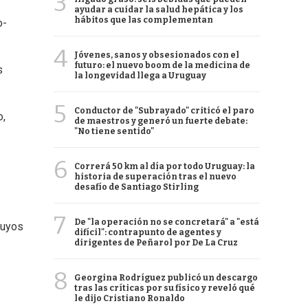
3
ayudar a cuidar la salud hepática y los
hábitos que las complementan
o-
4
Jóvenes, sanos y obsesionados con el
futuro: el nuevo boom de la medicina de
s
la longevidad llega a Uruguay
5
Conductor de "Subrayado" criticó el paro
o,
de maestros y generó un fuerte debate:
"No tiene sentido"
6
Correrá 50 km al día por todo Uruguay: la
historia de superación tras el nuevo
desafío de Santiago Stirling
7
De "la operación no se concretará" a "está
cuyos
difícil": contrapunto de agentes y
dirigentes de Peñarol por De La Cruz
8
Georgina Rodríguez publicó un descargo
tras las críticas por su físico y reveló qué
le dijo Cristiano Ronaldo