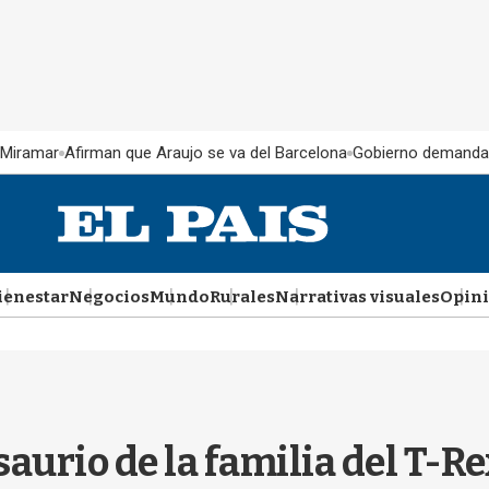
 Miramar
Afirman que Araujo se va del Barcelona
Gobierno demanda
ienestar
Negocios
Mundo
Rurales
Narrativas visuales
Opin
urio de la familia del T-Re