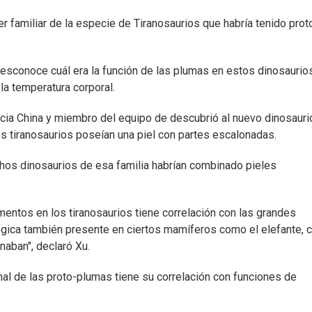
r familiar de la especie de Tiranosaurios que habría tenido prot
desconoce cuál era la función de las plumas en estos dinosaurio
la temperatura corporal.
ncia China y miembro del equipo de descubrió al nuevo dinosauri
s tiranosaurios poseían una piel con partes escalonadas.
hos dinosaurios de esa familia habrían combinado pieles
amentos en los tiranosaurios tiene correlación con las grandes
ógica también presente en ciertos mamíferos como el elefante, 
aban", declaró Xu.
inal de las proto-plumas tiene su correlación con funciones de