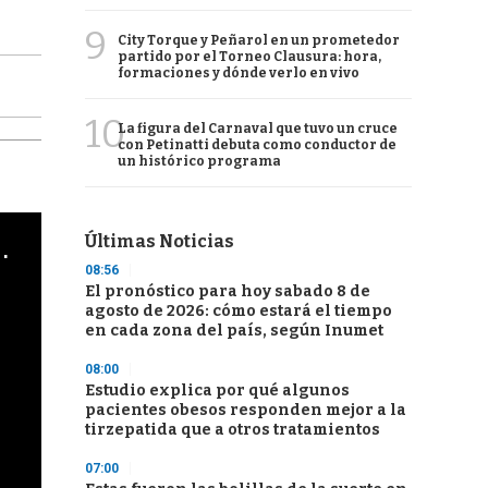
9
City Torque y Peñarol en un prometedor
partido por el Torneo Clausura: hora,
formaciones y dónde verlo en vivo
10
La figura del Carnaval que tuvo un cruce
con Petinatti debuta como conductor de
un histórico programa
Últimas Noticias
cha argentino en "Subrayado"
08:56
El pronóstico para hoy sabado 8 de
agosto de 2026: cómo estará el tiempo
en cada zona del país, según Inumet
08:00
Estudio explica por qué algunos
pacientes obesos responden mejor a la
tirzepatida que a otros tratamientos
07:00