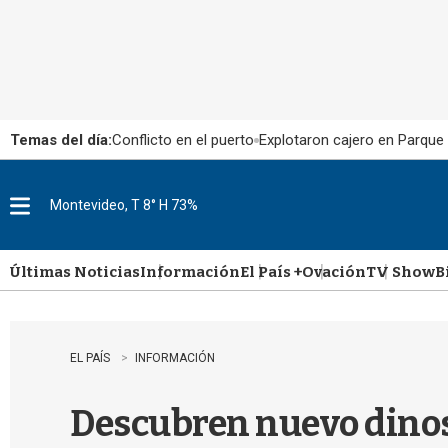
Temas del día:
Conflicto en el puerto
Explotaron cajero en Parque
Montevideo, T 8° H 73%
M
e
n
u
Últimas Noticias
Información
El País +
Ovación
TV Show
B
EL PAÍS
INFORMACIÓN
Descubren nuevo dinosa