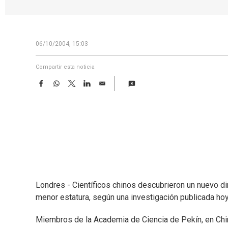
06/10/2004, 15:03
Compartir esta noticia
F
W
T
L
E
a
h
w
i
m
c
a
i
n
a
e
t
t
k
i
b
s
t
e
l
o
A
e
d
o
p
r
I
k
p
n
Londres - Científicos chinos descubrieron un nuevo d
menor estatura, según una investigación publicada hoy e
Miembros de la Academia de Ciencia de Pekín, en China