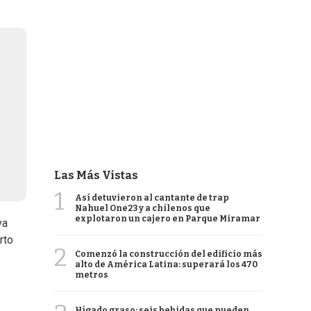
Las Más Vistas
1
Así detuvieron al cantante de trap
Nahuel One23 y a chilenos que
explotaron un cajero en Parque Miramar
va
rto
2
Comenzó la construcción del edificio más
alto de América Latina: superará los 470
metros
Hígado graso: seis bebidas que pueden