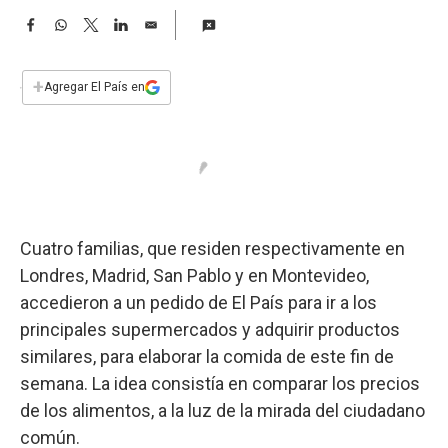
a
F
W
T
L
E
a
h
w
i
m
c
a
i
n
a
e
t
t
k
i
+
Agregar El País en
b
s
t
e
l
o
A
e
d
o
p
r
I
k
p
n
Cuatro familias, que residen respectivamente en
Londres, Madrid, San Pablo y en Montevideo,
accedieron a un pedido de El País para ir a los
principales supermercados y adquirir productos
similares, para elaborar la comida de este fin de
semana. La idea consistía en comparar los precios
de los alimentos, a la luz de la mirada del ciudadano
común.