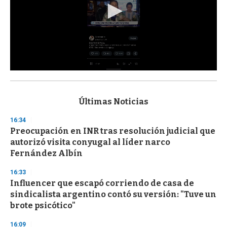
0
s
e
c
Últimas Noticias
o
n
16:34
d
Preocupación en INR tras resolución judicial que
s
o
autorizó visita conyugal al líder narco
f
Fernández Albín
3
3
s
16:33
e
Influencer que escapó corriendo de casa de
c
sindicalista argentino contó su versión: "Tuve un
o
n
brote psicótico"
d
s
16:09