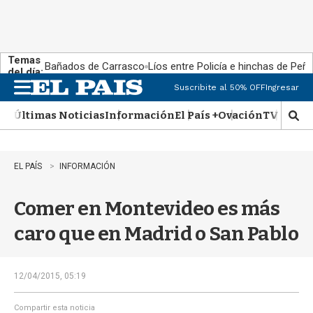
Temas
Bañados de Carrasco
Líos entre Policía e hinchas de Peña
del día:
Suscribite al 50% OFF
Ingresar
M
e
Últimas Noticias
Información
El País +
Ovación
TV Show
n
M
u
o
s
t
EL PAÍS
INFORMACIÓN
r
a
Comer en Montevideo es más
r
b
caro que en Madrid o San Pablo
�
s
q
u
12/04/2015, 05:19
e
d
Compartir esta noticia