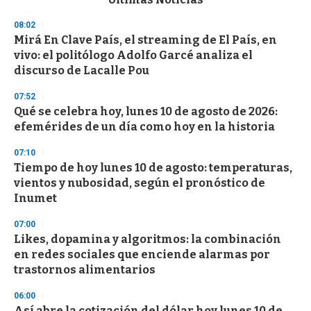
o
n
08:02
d
Mirá En Clave País, el streaming de El País, en
s
o
vivo: el politólogo Adolfo Garcé analiza el
f
discurso de Lacalle Pou
3
3
s
07:52
e
Qué se celebra hoy, lunes 10 de agosto de 2026:
c
efemérides de un día como hoy en la historia
o
n
d
07:10
s
Tiempo de hoy lunes 10 de agosto: temperaturas,
vientos y nubosidad, según el pronóstico de
Inumet
07:00
Likes, dopamina y algoritmos: la combinación
en redes sociales que enciende alarmas por
trastornos alimentarios
06:00
Así abre la cotización del dólar hoy lunes 10 de