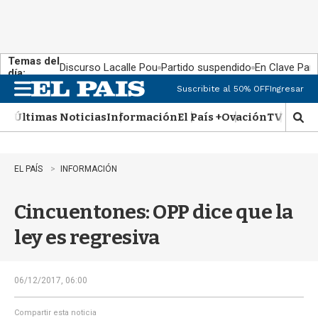
Temas del
Discurso Lacalle Pou
Partido suspendido
En Clave País
día:
Suscribite al 50% OFF
Ingresar
M
e
Últimas Noticias
Información
El País +
Ovación
TV Show
n
M
u
o
s
t
EL PAÍS
INFORMACIÓN
r
a
Cincuentones: OPP dice que la
r
b
ley es regresiva
�
s
q
u
06/12/2017, 06:00
e
d
Compartir esta noticia