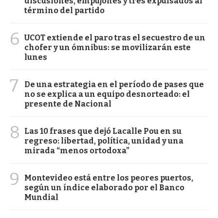
discusiones, empujones y tres expulsados al
término del partido
6
UCOT extiende el paro tras el secuestro de un
chofer y un ómnibus: se movilizarán este
lunes
7
De una estrategia en el período de pases que
no se explica a un equipo desnorteado: el
presente de Nacional
8
Las 10 frases que dejó Lacalle Pou en su
regreso: libertad, política, unidad y una
mirada “menos ortodoxa”
9
Montevideo está entre los peores puertos,
según un índice elaborado por el Banco
Mundial