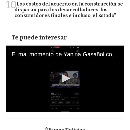
10
"Los costos del acuerdo en la construcción se
disparan para los desarrolladores, los
consumidores finales e incluso, el Estado"
Te puede interesar
El mal momento de Yanina Gasañol con un hincha argentino en "Subrayado"
0
s
e
c
Últimas Noticias