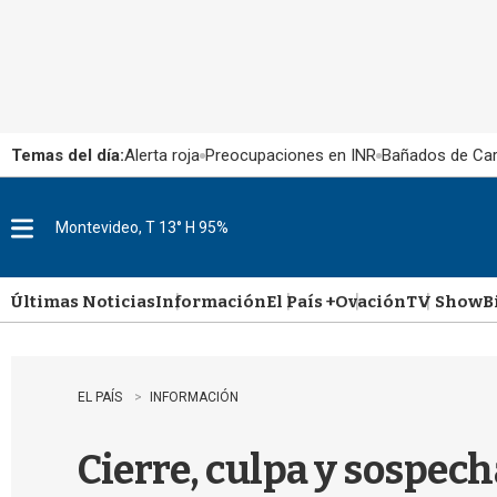
Temas del día:
Alerta roja
Preocupaciones en INR
Bañados de Ca
Montevideo, T 13° H 95%
M
e
n
u
Últimas Noticias
Información
El País +
Ovación
TV Show
B
EL PAÍS
INFORMACIÓN
Cierre, culpa y sospech