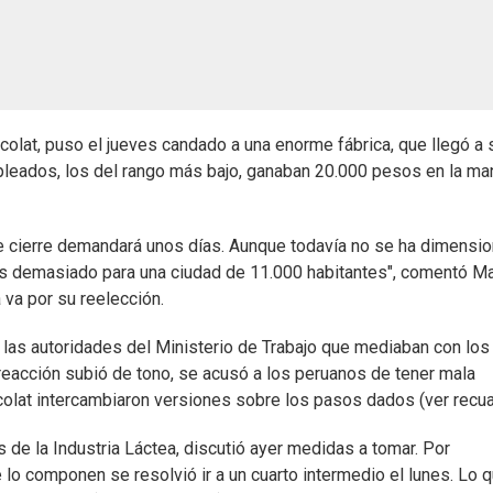
Ecolat, puso el jueves candado a una enorme fábrica, que llegó a s
pleados, los del rango más bajo, ganaban 20.000 pesos en la ma
de cierre demandará unos días. Aunque todavía no se ha dimensi
"Es demasiado para una ciudad de 11.000 habitantes", comentó Ma
va por su reelección.
a las autoridades del Ministerio de Trabajo que mediaban con los
eacción subió de tono, se acusó a los peruanos de tener mala
 Ecolat intercambiaron versiones sobre los pasos dados (ver recua
 de la Industria Láctea, discutió ayer medidas a tomar. Por
e lo componen se resolvió ir a un cuarto intermedio el lunes. Lo 