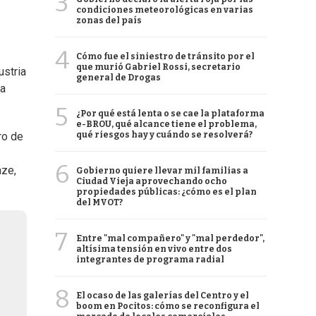
3
condiciones meteorológicas en varias
zonas del país
4
Cómo fue el siniestro de tránsito por el
que murió Gabriel Rossi, secretario
ustria
general de Drogas
la
5
¿Por qué está lenta o se cae la plataforma
e-BROU, qué alcance tiene el problema,
qué riesgos hay y cuándo se resolverá?
ro de
6
aze,
Gobierno quiere llevar mil familias a
Ciudad Vieja aprovechando ocho
propiedades públicas: ¿cómo es el plan
del MVOT?
7
Entre "mal compañero" y "mal perdedor",
altísima tensión en vivo entre dos
integrantes de programa radial
8
El ocaso de las galerías del Centro y el
boom en Pocitos: cómo se reconfigura el