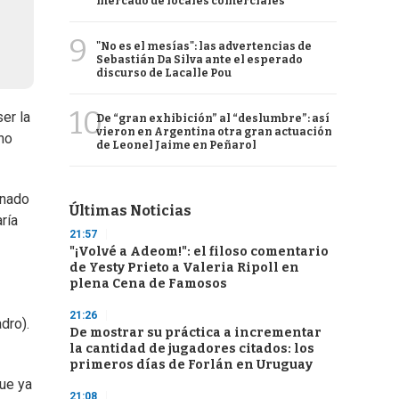
mercado de locales comerciales
9
"No es el mesías": las advertencias de
Sebastián Da Silva ante el esperado
discurso de Lacalle Pou
10
er la
De “gran exhibición” al “deslumbre”: así
vieron en Argentina otra gran actuación
no
de Leonel Jaime en Peñarol
onado
Últimas Noticias
ría
21:57
"¡Volvé a Adeom!": el filoso comentario
de Yesty Prieto a Valeria Ripoll en
plena Cena de Famosos
21:26
dro).
De mostrar su práctica a incrementar
la cantidad de jugadores citados: los
primeros días de Forlán en Uruguay
que ya
21:08