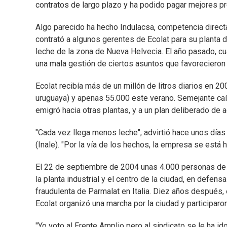
contratos de largo plazo y ha podido pagar mejores pr
Algo parecido ha hecho Indulacsa, competencia direct
contrató a algunos gerentes de Ecolat para su planta
leche de la zona de Nueva Helvecia. El año pasado, cu
una mala gestión de ciertos asuntos que favorecieron
Ecolat recibía más de un millón de litros diarios en 2
uruguaya) y apenas 55.000 este verano. Semejante caíd
emigró hacia otras plantas, y a un plan deliberado de a
"Cada vez llega menos leche", advirtió hace unos días 
(Inale). "Por la vía de los hechos, la empresa se está h
El 22 de septiembre de 2004 unas 4.000 personas de 
la planta industrial y el centro de la ciudad, en defen
fraudulenta de Parmalat en Italia. Diez años después, 
Ecolat organizó una marcha por la ciudad y participar
"Yo voto al Frente Amplio pero al sindicato se le ha id