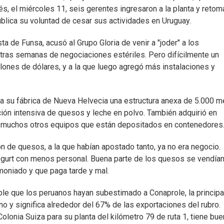
s, el miércoles 11, seis gerentes ingresaron a la planta y retom
pública su voluntad de cesar sus actividades en Uruguay.
ta de Funsa, acusó al Grupo Gloria de venir a "joder" a los
 tras semanas de negociaciones estériles. Pero difícilmente un
llones de dólares, y a la que luego agregó más instalaciones y
 a su fábrica de Nueva Helvecia una estructura anexa de 5.000 m
ión intensiva de quesos y leche en polvo. También adquirió en
 y muchos otros equipos que están depositados en contenedores
n de quesos, a la que habían apostado tanto, ya no era negocio.
yogurt con menos personal. Buena parte de los quesos se vendían
oniado y que paga tarde y mal.
ble que los peruanos hayan subestimado a Conaprole, la principa
rno y significa alrededor del 67% de las exportaciones del rubro.
olonia Suiza para su planta del kilómetro 79 de ruta 1, tiene bu