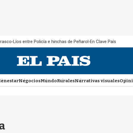
rrasco
Líos entre Policía e hinchas de Peñarol
En Clave País
ienestar
Negocios
Mundo
Rurales
Narrativas visuales
Opin
a