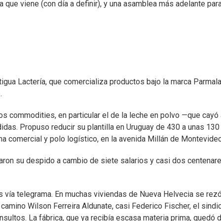
 que viene (con día a definir), y una asamblea más adelante par
igua Lactería, que comercializa productos bajo la marca Parmala
.
los commodities, en particular el de la leche en polvo —que cayó 
idas. Propuso reducir su plantilla en Uruguay de 430 a unas 130
na comercial y polo logístico, en la avenida Millán de Montevideo
ron su despido a cambio de siete salarios y casi dos centenar
dos vía telegrama. En muchas viviendas de Nueva Helvecia se rez
l camino Wilson Ferreira Aldunate, casi Federico Fischer, el sindi
sultos. La fábrica, que ya recibía escasa materia prima, quedó 