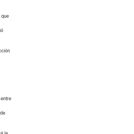
, que
ió
cción
 entre
 de
á la