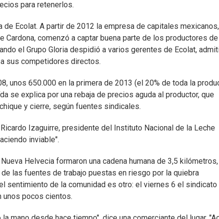
ecios para retenerlos.
a de Ecolat. A partir de 2012 la empresa de capitales mexicanos
 de Cardona, comenzó a captar buena parte de los productores de
ando el Grupo Gloria despidió a varios gerentes de Ecolat, admit
 a sus competidores directos.
008, unos 650.000 en la primera de 2013 (el 20% de toda la produ
a se explica por una rebaja de precios aguda al productor, que
chique y cierre, según fuentes sindicales.
Ricardo Izaguirre, presidente del Instituto Nacional de la Leche
aciendo inviable".
Nueva Helvecia formaron una cadena humana de 3,5 kilómetros,
sa de las fuentes de trabajo puestas en riesgo por la quiebra
el sentimiento de la comunidad es otro: el viernes 6 el sindicato
on unos pocos cientos.
o la mano desde hace tiempo", dice una comerciante del lugar. "Ac