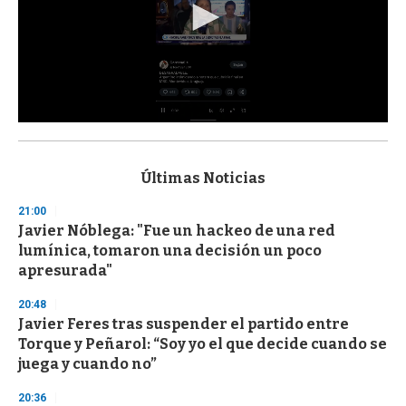
0
s
e
c
Últimas Noticias
o
n
21:00
d
Javier Nóblega: "Fue un hackeo de una red
s
o
lumínica, tomaron una decisión un poco
f
apresurada"
3
3
s
20:48
e
Javier Feres tras suspender el partido entre
c
Torque y Peñarol: “Soy yo el que decide cuando se
o
n
juega y cuando no”
d
s
20:36