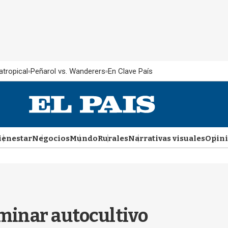
atropical
Peñarol vs. Wanderers
En Clave País
ienestar
Negocios
Mundo
Rurales
Narrativas visuales
Opin
minar autocultivo