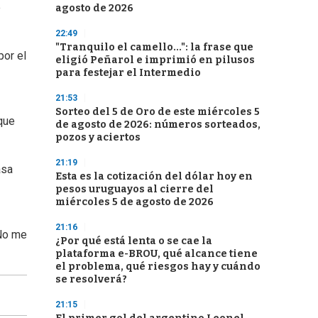
e
agosto de 2026
22:49
"Tranquilo el camello...": la frase que
por el
eligió Peñarol e imprimió en pilusos
para festejar el Intermedio
21:53
Sorteo del 5 de Oro de este miércoles 5
rque
de agosto de 2026: números sorteados,
pozos y aciertos
21:19
asa
Esta es la cotización del dólar hoy en
pesos uruguayos al cierre del
miércoles 5 de agosto de 2026
21:16
"No me
¿Por qué está lenta o se cae la
plataforma e-BROU, qué alcance tiene
el problema, qué riesgos hay y cuándo
se resolverá?
21:15