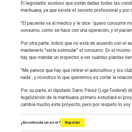
El legislador sostuvo que están dadas todas las condi
marihuana, ya que existe el secreto profesional y por 
"El paciente va al médico y le dice `quiero consumir ma
consumo, como se hace con una operación, y el pacient
Por otra parte, indicó que no está de acuerdo con el au
mantenerlo "sería estimular" el consumo. En el mismo s
hay que mandar un inspector a ver cuántas plantas ti
"Me parece que hay que retirar el autocultivo y los cl
nada`; y nosotros lo que queremos es cortar la relación 
Por su parte, el diputado Darío Pérez (Liga Federal) d
legalización de la marihuana, primero estudiará el pro
cambia mucho este proyecto, pero por respeto lo voy a 
¿Encontraste un error?
Reportar