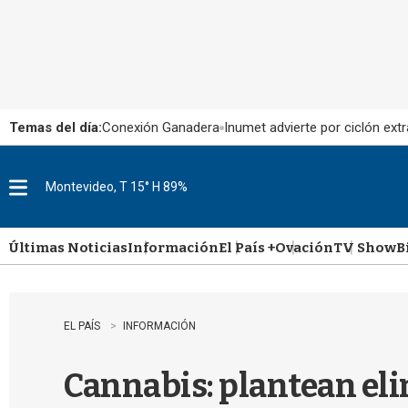
Temas del día:
Conexión Ganadera
Inumet advierte por ciclón extr
Montevideo, T 15° H 89%
M
e
n
u
Últimas Noticias
Información
El País +
Ovación
TV Show
B
EL PAÍS
INFORMACIÓN
Cannabis: plantean eli