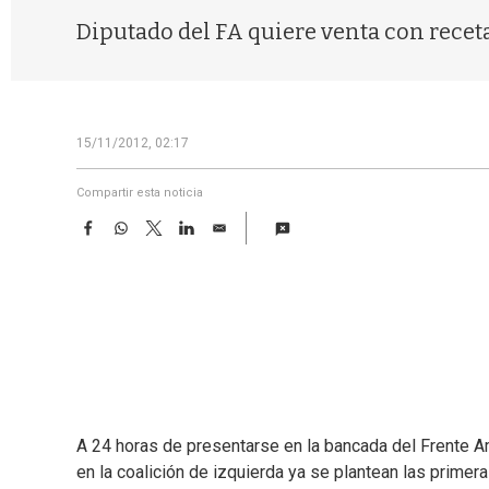
Diputado del FA quiere venta con rece
15/11/2012, 02:17
Compartir esta noticia
F
W
T
L
E
a
h
w
i
m
c
a
i
n
a
e
t
t
k
i
b
s
t
e
l
o
A
e
d
o
p
r
I
k
p
n
A 24 horas de presentarse en la bancada del Frente Amp
en la coalición de izquierda ya se plantean las primera