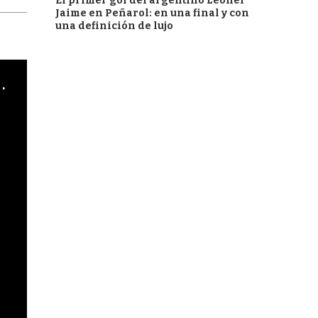
El primer gol del argentino Leonel
Jaime en Peñarol: en una final y con
una definición de lujo
cha argentino en "Subrayado"