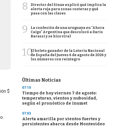
8
Director del Sinae explicó qué implica la
alerta roja para zonas costeras y qué
pasa con las clases
9
La confesión de una uruguaya en "Ahora
Caigo" Argentina que descolocó a Darío
Barassi y se hizo viral
10
El boleto ganador de la Lotería Nacional
de España del jueves 6 de agosto de 2026 y
los números con reintegro
Últimas Noticias
07:10
ión $
Tiempo de hoy viernes 7 de agosto:
temperaturas, vientos y nubosidad,
según el pronóstico de Inumet
07:03
o.
Alerta amarilla por vientos fuertes y
persistentes abarca desde Montevideo