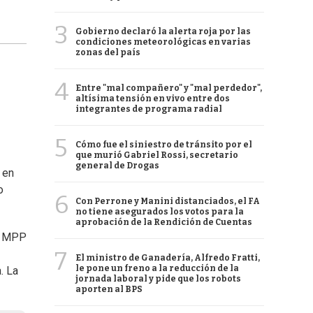
3
Gobierno declaró la alerta roja por las
condiciones meteorológicas en varias
zonas del país
4
Entre "mal compañero" y "mal perdedor",
altísima tensión en vivo entre dos
integrantes de programa radial
5
Cómo fue el siniestro de tránsito por el
que murió Gabriel Rossi, secretario
general de Drogas
 en
o
6
Con Perrone y Manini distanciados, el FA
no tiene asegurados los votos para la
aprobación de la Rendición de Cuentas
el MPP
7
El ministro de Ganadería, Alfredo Fratti,
le pone un freno a la reducción de la
. La
jornada laboral y pide que los robots
aporten al BPS