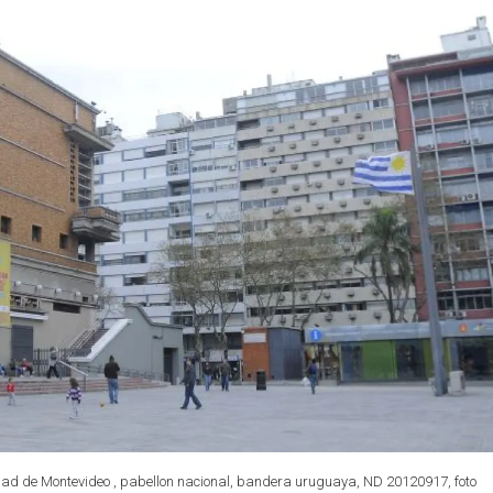
udad de Montevideo , pabellon nacional, bandera uruguaya, ND 20120917, foto