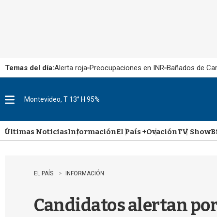
Temas del día:
Alerta roja
Preocupaciones en INR
Bañados de Ca
Montevideo, T 13° H 95%
M
e
n
u
Últimas Noticias
Información
El País +
Ovación
TV Show
B
EL PAÍS
INFORMACIÓN
Candidatos alertan por