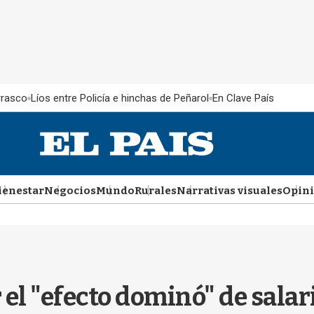
rrasco
Líos entre Policía e hinchas de Peñarol
En Clave País
ienestar
Negocios
Mundo
Rurales
Narrativas visuales
Opin
 el "efecto dominó" de sala