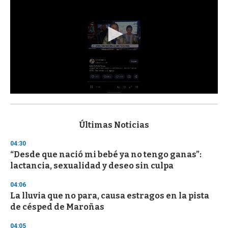
0
s
e
c
Últimas Noticias
o
n
04:30
d
“Desde que nació mi bebé ya no tengo ganas”:
s
o
lactancia, sexualidad y deseo sin culpa
f
3
04:06
3
s
La lluvia que no para, causa estragos en la pista
e
de césped de Maroñas
c
o
04:05
n