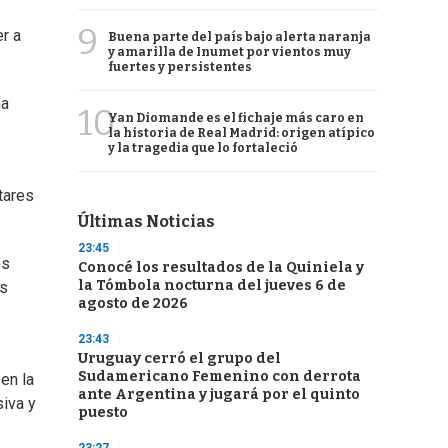
9
r a
Buena parte del país bajo alerta naranja
y amarilla de Inumet por vientos muy
fuertes y persistentes
na
10
Yan Diomande es el fichaje más caro en
la historia de Real Madrid: origen atípico
y la tragedia que lo fortaleció
tares
Últimas Noticias
23:45
os
Conocé los resultados de la Quiniela y
la Tómbola nocturna del jueves 6 de
os
agosto de 2026
23:43
Uruguay cerró el grupo del
Sudamericano Femenino con derrota
en la
ante Argentina y jugará por el quinto
siva y
puesto