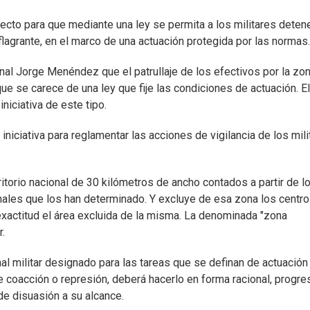
ecto para que mediante una ley se permita a los militares detene
flagrante, en el marco de una actuación protegida por las normas.
nal Jorge Menéndez que el patrullaje de los efectivos por la zo
que se carece de una ley que fije las condiciones de actuación. El
niciativa de este tipo.
iniciativa para reglamentar las acciones de vigilancia de los mili
erritorio nacional de 30 kilómetros de ancho contados a partir de l
ionales que los han determinado. Y excluye de esa zona los centr
exactitud el área excluida de la misma. La denominada "zona
r.
al militar designado para las tareas que se definan de actuación 
de coacción o represión, deberá hacerlo en forma racional, progre
e disuasión a su alcance.