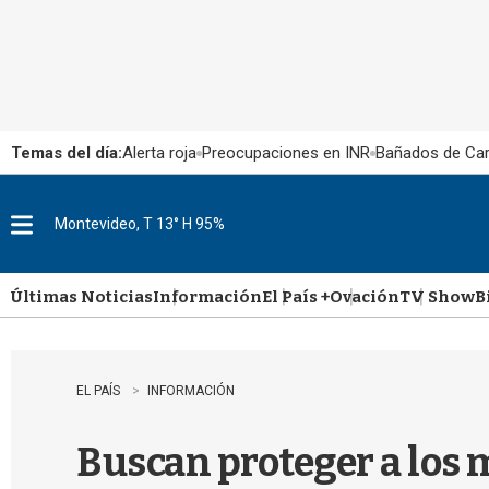
Temas del día:
Alerta roja
Preocupaciones en INR
Bañados de Ca
Montevideo, T 13° H 95%
M
e
n
u
Últimas Noticias
Información
El País +
Ovación
TV Show
B
EL PAÍS
INFORMACIÓN
Buscan proteger a los m