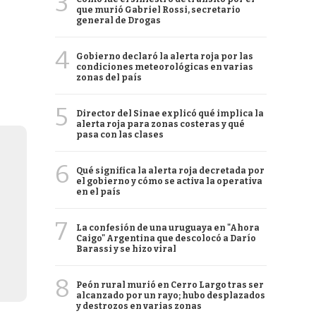
3
que murió Gabriel Rossi, secretario
general de Drogas
4
Gobierno declaró la alerta roja por las
condiciones meteorológicas en varias
zonas del país
5
Director del Sinae explicó qué implica la
alerta roja para zonas costeras y qué
pasa con las clases
6
Qué significa la alerta roja decretada por
el gobierno y cómo se activa la operativa
en el país
7
La confesión de una uruguaya en "Ahora
Caigo" Argentina que descolocó a Darío
Barassi y se hizo viral
8
Peón rural murió en Cerro Largo tras ser
alcanzado por un rayo; hubo desplazados
y destrozos en varias zonas