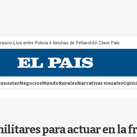
rrasco
Líos entre Policía e hinchas de Peñarol
En Clave País
ienestar
Negocios
Mundo
Rurales
Narrativas visuales
Opin
ilitares para actuar en la f