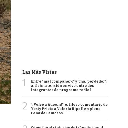
Las Más Vistas
1
Entre "mal compañero" y "mal perdedor",
altísima tensión en vivo entre dos
integrantes de programa radial
2
"¡Volvé a Adeom!": el filoso comentario de
Yesty Prieto a Valeria Ripoll en plena
Cena de Famosos
Cómo fue el siniestro de tránsito por el