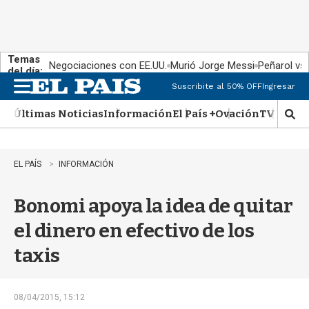
Temas
Negociaciones con EE.UU.
Murió Jorge Messi
Peñarol vs
del día:
Suscribite al 50% OFF
Ingresar
M
e
Últimas Noticias
Información
El País +
Ovación
TV Show
n
M
u
o
s
t
EL PAÍS
INFORMACIÓN
r
a
Bonomi apoya la idea de quitar
r
b
el dinero en efectivo de los
�
s
taxis
q
u
e
d
08/04/2015, 15:12