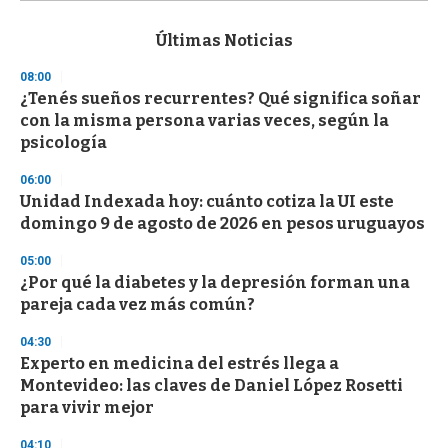
s
e
c
Últimas Noticias
o
n
08:00
d
¿Tenés sueños recurrentes? Qué significa soñar
s
o
con la misma persona varias veces, según la
f
psicología
3
3
s
06:00
e
Unidad Indexada hoy: cuánto cotiza la UI este
c
domingo 9 de agosto de 2026 en pesos uruguayos
o
n
d
05:00
s
¿Por qué la diabetes y la depresión forman una
pareja cada vez más común?
04:30
Experto en medicina del estrés llega a
Montevideo: las claves de Daniel López Rosetti
para vivir mejor
04:10