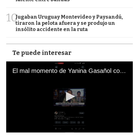
10
Jugaban Uruguay Montevideo y Paysandú,
tiraron la pelota afuera y se produjo un
insólito accidente en la ruta
Te puede interesar
El mal momento de Yanina Gasañol con un hincha argentino en "Subrayado"
0