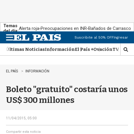
Temas
Alerta roja
Preocupaciones en INR
Bañados de Carrasco
del día:
Suscribite al 50% OFF
Ingresar
M
e
Últimas Noticias
Información
El País +
Ovación
TV Show
n
M
u
o
s
t
EL PAÍS
INFORMACIÓN
r
a
Boleto "gratuito" costaría unos
r
b
US$ 300 millones
�
s
q
u
11/04/2015, 05:00
e
d
Compartir esta noticia