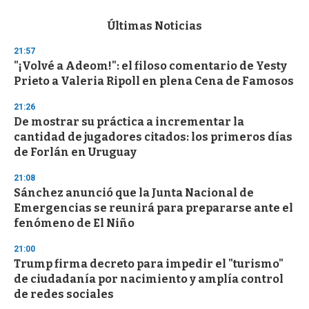
e
c
Últimas Noticias
o
n
21:57
d
"¡Volvé a Adeom!": el filoso comentario de Yesty
s
o
Prieto a Valeria Ripoll en plena Cena de Famosos
f
3
21:26
3
s
De mostrar su práctica a incrementar la
e
cantidad de jugadores citados: los primeros días
c
de Forlán en Uruguay
o
n
d
21:08
s
Sánchez anunció que la Junta Nacional de
Emergencias se reunirá para prepararse ante el
fenómeno de El Niño
21:00
Trump firma decreto para impedir el "turismo"
de ciudadanía por nacimiento y amplía control
de redes sociales