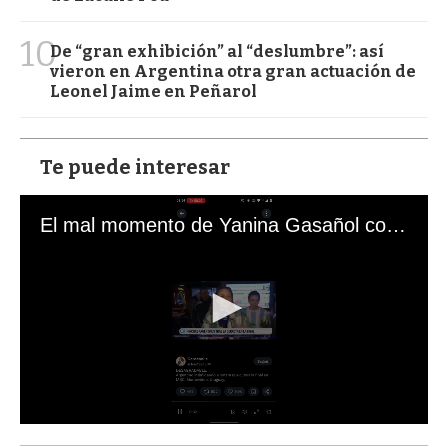
10
De “gran exhibición” al “deslumbre”: así
vieron en Argentina otra gran actuación de
Leonel Jaime en Peñarol
Te puede interesar
El mal momento de Yanina Gasañol con un hincha argentino en "Subrayado"
0
s