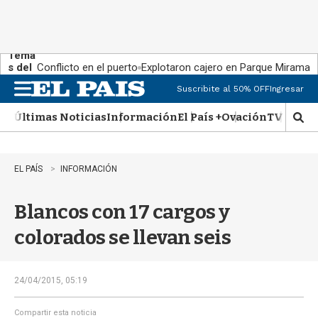
Tema
s del
Conflicto en el puerto
Explotaron cajero en Parque Miramar
día:
Suscribite al 50% OFF
Ingresar
M
e
Últimas Noticias
Información
El País +
Ovación
TV Show
n
M
u
o
s
t
EL PAÍS
INFORMACIÓN
r
a
Blancos con 17 cargos y
r
b
colorados se llevan seis
�
s
q
u
24/04/2015, 05:19
e
d
Compartir esta noticia