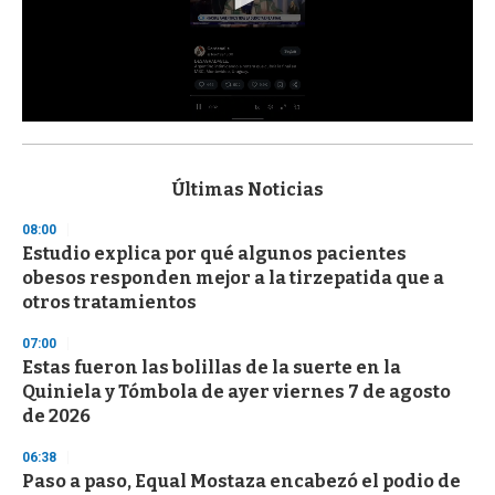
0
s
e
c
Últimas Noticias
o
n
08:00
d
Estudio explica por qué algunos pacientes
s
o
obesos responden mejor a la tirzepatida que a
f
otros tratamientos
3
3
s
07:00
e
Estas fueron las bolillas de la suerte en la
c
Quiniela y Tómbola de ayer viernes 7 de agosto
o
n
de 2026
d
s
06:38
Paso a paso, Equal Mostaza encabezó el podio de