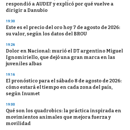
respondió a AUDEF y explicó por qué vuelve a
o
n
dirigir a Danubio
d
s
19:30
Este es el precio del oro hoy 7 de agosto de 2026:
su valor, según los datos del BROU
19:26
Dolor en Nacional: murió el DT argentino Miguel
Ignomiriello, que dejó una gran marca en las
juveniles albas
19:16
El pronóstico para el sábado 8 de agosto de 2026:
cómo estará el tiempo en cada zona del país,
según Inumet
19:00
Qué son los quadrobics: la práctica inspirada en
movimientos animales que mejora fuerza y
movilidad