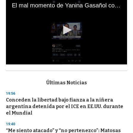
El mal momento de Yanina Gasañol con un hincha argentino en "Subrayado"
0
s
e
c
Últimas Noticias
o
n
19:56
d
Conceden la libertad bajo fianza a la niñera
s
o
argentina detenida por el ICE en EE.UU. durante
f
el Mundial
3
3
s
19:40
e
“Me siento atacado” y “no pertenezco”: Matosas
c