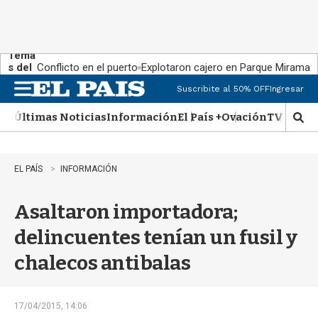
Tema
s del
Conflicto en el puerto
Explotaron cajero en Parque Miramar
día:
Suscribite al 50% OFF
Ingresar
M
e
Últimas Noticias
Información
El País +
Ovación
TV Show
n
M
u
o
s
t
EL PAÍS
INFORMACIÓN
r
a
Asaltaron importadora;
r
b
delincuentes tenían un fusil y
�
s
chalecos antibalas
q
u
e
d
17/04/2015, 14:06