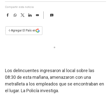
a
Compartir esta noticia
F
W
T
L
E
a
h
w
i
m
c
a
i
n
a
e
t
t
k
i
+
Agregar El País en
b
s
t
e
l
o
A
e
d
o
p
r
I
k
p
n
Los delincuentes ingresaron al local sobre las
08:30 de esta mañana, amenazaron con una
metralleta a los empleados que se encontraban en
el lugar. La Policía investiga.