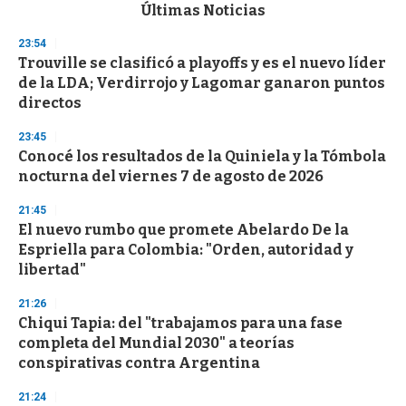
c
Últimas Noticias
o
n
23:54
d
Trouville se clasificó a playoffs y es el nuevo líder
s
o
de la LDA; Verdirrojo y Lagomar ganaron puntos
f
directos
3
3
s
23:45
e
Conocé los resultados de la Quiniela y la Tómbola
c
nocturna del viernes 7 de agosto de 2026
o
n
d
21:45
s
El nuevo rumbo que promete Abelardo De la
Espriella para Colombia: "Orden, autoridad y
libertad"
21:26
Chiqui Tapia: del "trabajamos para una fase
completa del Mundial 2030" a teorías
conspirativas contra Argentina
21:24