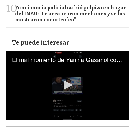
10
Funcionaria policial sufrió golpiza en hogar
del INAU: "Le arrancaron mechones y se los
mostraron como trofeo"
Te puede interesar
El mal momento de Yanina Gasañol con un hincha argentino en "Subrayado"
0
s
e