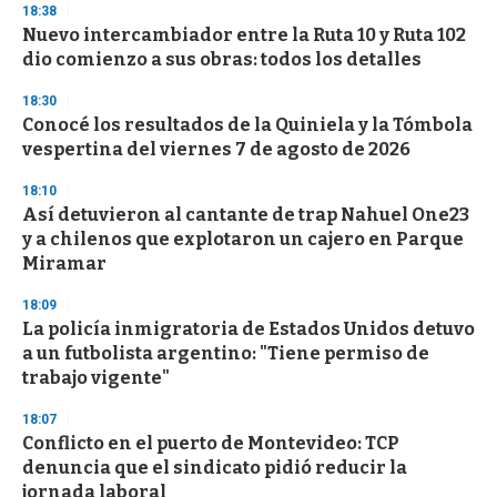
s
18:38
e
Nuevo intercambiador entre la Ruta 10 y Ruta 102
c
dio comienzo a sus obras: todos los detalles
o
n
d
18:30
s
Conocé los resultados de la Quiniela y la Tómbola
vespertina del viernes 7 de agosto de 2026
18:10
Así detuvieron al cantante de trap Nahuel One23
y a chilenos que explotaron un cajero en Parque
Miramar
18:09
La policía inmigratoria de Estados Unidos detuvo
a un futbolista argentino: "Tiene permiso de
trabajo vigente"
18:07
Conflicto en el puerto de Montevideo: TCP
denuncia que el sindicato pidió reducir la
jornada laboral