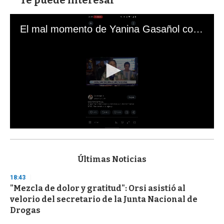
El mal momento de Yanina Gasañol con un hincha argentino en "Subrayado"
0
s
e
c
Últimas Noticias
o
n
18:43
d
"Mezcla de dolor y gratitud": Orsi asistió al
s
o
velorio del secretario de la Junta Nacional de
f
Drogas
3
3