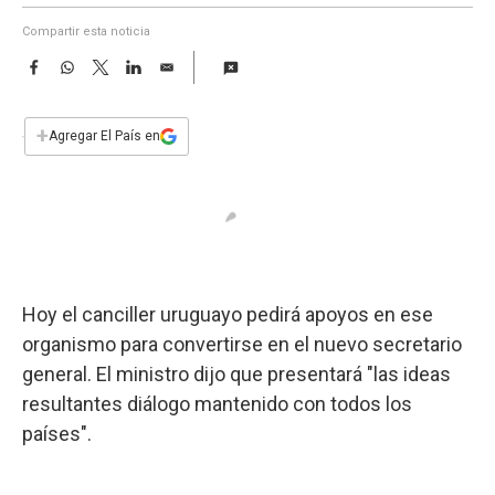
a
Compartir esta noticia
F
W
T
L
E
a
h
w
i
m
c
a
i
n
a
e
t
t
k
i
+
Agregar El País en
b
s
t
e
l
o
A
e
d
o
p
r
I
k
p
n
Hoy el canciller uruguayo pedirá apoyos en ese
organismo para convertirse en el nuevo secretario
general. El ministro dijo que presentará "las ideas
resultantes diálogo mantenido con todos los
países".