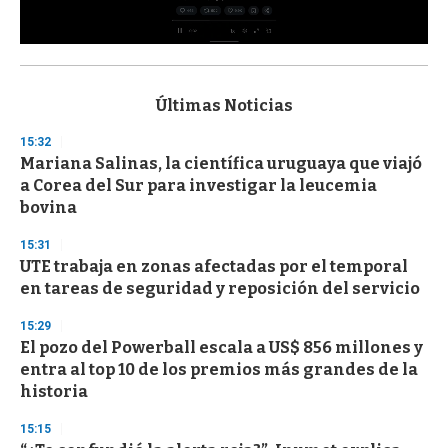
0
s
e
c
Últimas Noticias
o
n
15:32
d
Mariana Salinas, la científica uruguaya que viajó
s
o
a Corea del Sur para investigar la leucemia
f
bovina
3
3
s
15:31
e
UTE trabaja en zonas afectadas por el temporal
c
en tareas de seguridad y reposición del servicio
o
n
d
15:29
s
El pozo del Powerball escala a US$ 856 millones y
entra al top 10 de los premios más grandes de la
historia
15:15