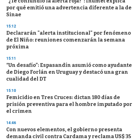
“¿Te confundió la alerta roja?”: Inumet explica
por qué emitió una advertencia diferente a la de
Sinae
15:12
Declararán "alerta institucional" por fenómeno
de El Niño: reuniones comenzarán la semana
próxima
15:11
“Un desafío”: Espasandín asumió como ayudante
de Diego Forlán en Uruguay y destacó una gran
cualidad del DT
15:10
Femicidio en Tres Cruces: dictan 180 días de
prisión preventiva para el hombre imputado por
el crimen
14:46
Con nuevos elementos, el gobierno presenta
demanda civil contra Cardama y reclama US$ 35