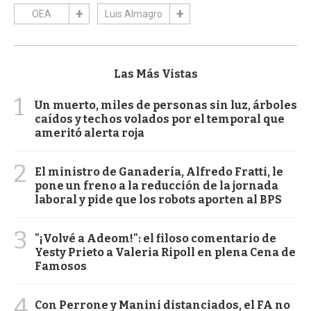
OEA
Luis Almagro
Las Más Vistas
1
Un muerto, miles de personas sin luz, árboles
caídos y techos volados por el temporal que
ameritó alerta roja
2
El ministro de Ganadería, Alfredo Fratti, le
pone un freno a la reducción de la jornada
laboral y pide que los robots aporten al BPS
3
"¡Volvé a Adeom!": el filoso comentario de
Yesty Prieto a Valeria Ripoll en plena Cena de
Famosos
4
Con Perrone y Manini distanciados, el FA no