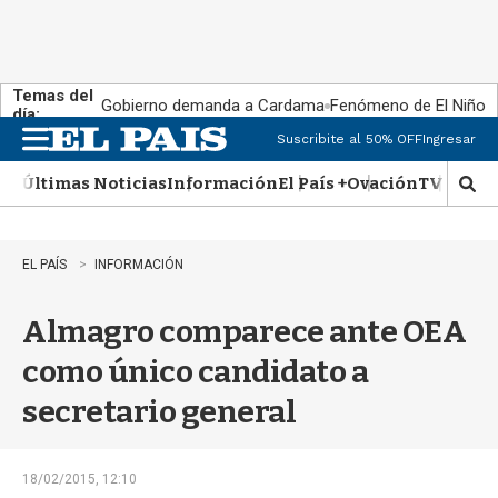
Temas del
Gobierno demanda a Cardama
Fenómeno de El Niño
día:
Suscribite al 50% OFF
Ingresar
M
e
Últimas Noticias
Información
El País +
Ovación
TV Show
n
M
u
o
s
t
EL PAÍS
INFORMACIÓN
r
a
Almagro comparece ante OEA
r
b
como único candidato a
�
s
secretario general
q
u
e
d
18/02/2015, 12:10