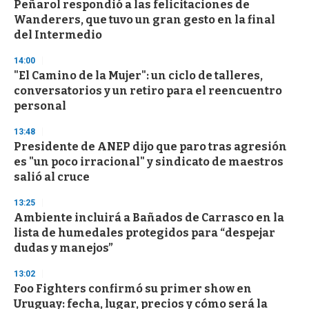
Peñarol respondió a las felicitaciones de
c
Wanderers, que tuvo un gran gesto en la final
o
n
del Intermedio
d
s
14:00
"El Camino de la Mujer": un ciclo de talleres,
conversatorios y un retiro para el reencuentro
personal
13:48
Presidente de ANEP dijo que paro tras agresión
es "un poco irracional" y sindicato de maestros
salió al cruce
13:25
Ambiente incluirá a Bañados de Carrasco en la
lista de humedales protegidos para “despejar
dudas y manejos”
13:02
Foo Fighters confirmó su primer show en
Uruguay: fecha, lugar, precios y cómo será la