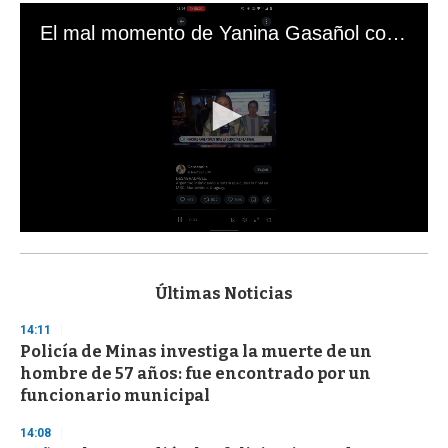
El mal momento de Yanina Gasañol con un hincha argentino en "Subrayado"
0
s
e
c
Últimas Noticias
o
n
14:11
d
Policía de Minas investiga la muerte de un
s
o
hombre de 57 años: fue encontrado por un
f
funcionario municipal
3
3
s
14:08
e