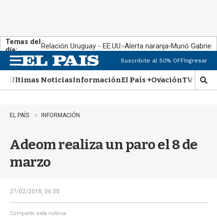
Temas del
Relación Uruguay - EE.UU.
Alerta naranja
Murió Gabriel 
día:
Suscribite al 50% OFF
Ingresar
M
e
Últimas Noticias
Información
El País +
Ovación
TV Show
n
M
u
o
s
t
EL PAÍS
INFORMACIÓN
r
a
Adeom realiza un paro el 8 de
r
b
marzo
�
s
q
u
27/02/2018, 06:00
e
d
Compartir esta noticia