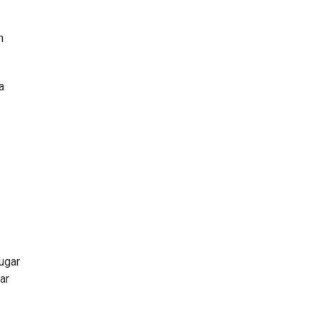
n
a
ugar
ar