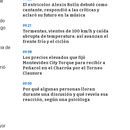
ue
El extricolor Alexis Rolín debutó como
cantante, respondió a las críticas y
aclaró su futuro en la música
ndo
09:21
ego.
Tormentas, vientos de 100 km/h y caída
abrupta de temperatura: así avanzan el
frente frío y el ciclón
cia de
09:08
Los precios elevados que fijó
Montevideo City Torque para recibir a
rió
Peñarol en el Charrúa por el Torneo
Clausura
09:00
Por qué algunas personas lloran
durante una discusión y qué revela esa
reacción, según una psicóloga
yor