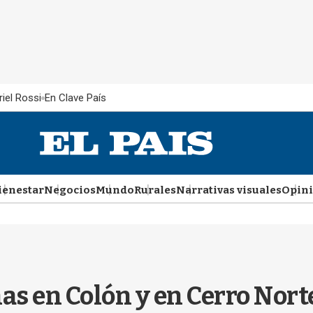
iel Rossi
En Clave País
ienestar
Negocios
Mundo
Rurales
Narrativas visuales
Opin
as en Colón y en Cerro Nort