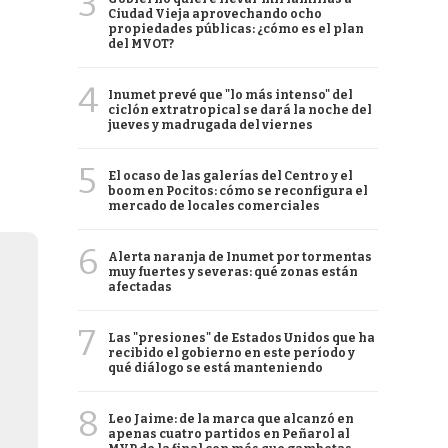
3
Ciudad Vieja aprovechando ocho
propiedades públicas: ¿cómo es el plan
del MVOT?
4
Inumet prevé que "lo más intenso" del
ciclón extratropical se dará la noche del
jueves y madrugada del viernes
5
El ocaso de las galerías del Centro y el
boom en Pocitos: cómo se reconfigura el
mercado de locales comerciales
6
Alerta naranja de Inumet por tormentas
muy fuertes y severas: qué zonas están
afectadas
7
Las "presiones" de Estados Unidos que ha
recibido el gobierno en este período y
qué diálogo se está manteniendo
8
Leo Jaime: de la marca que alcanzó en
apenas cuatro partidos en Peñarol al