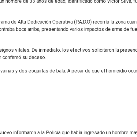
, un hombre de 33 años de edad, identificado como Víctor Silva, f
ama de Alta Dedicación Operativa (P.A.D.O) recorría la zona cua
ontraba boca arriba, presentando varios impactos de arma de fu
signos vitales. De inmediato, los efectivos solicitaron la presen
r confirmó su deceso.
 vainas y dos esquirlas de bala. A pesar de que el homicidio ocur
Nuevo informaron a la Policía que había ingresado un hombre ma