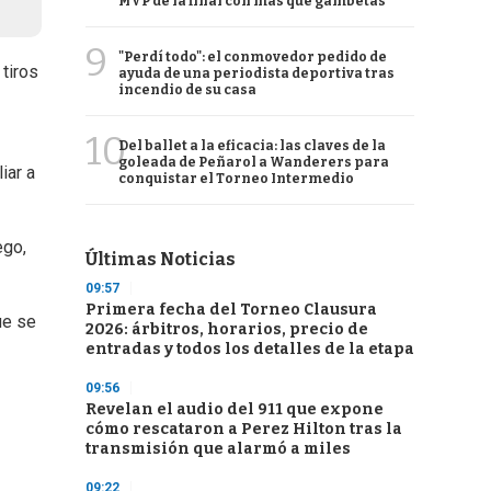
MVP de la final con más que gambetas
9
"Perdí todo": el conmovedor pedido de
tiros
ayuda de una periodista deportiva tras
incendio de su casa
10
Del ballet a la eficacia: las claves de la
goleada de Peñarol a Wanderers para
iar a
conquistar el Torneo Intermedio
ego,
Últimas Noticias
09:57
Primera fecha del Torneo Clausura
ue se
2026: árbitros, horarios, precio de
entradas y todos los detalles de la etapa
09:56
Revelan el audio del 911 que expone
cómo rescataron a Perez Hilton tras la
transmisión que alarmó a miles
09:22