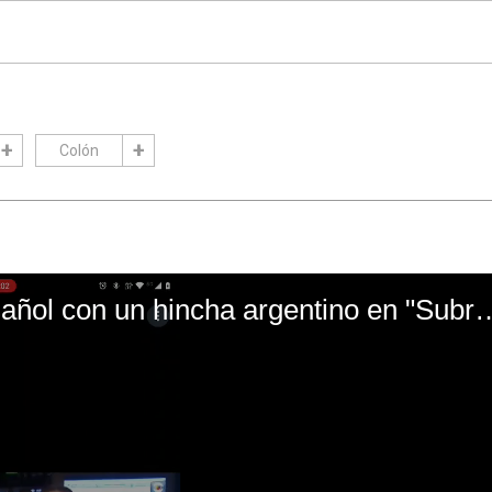
Colón
El mal momento de Yanina Gasañol con un hin