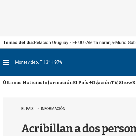
Temas del día:
Relación Uruguay - EE.UU.
Alerta naranja
Murió Gabr
Montevideo, T 13° H 97%
M
e
n
u
Últimas Noticias
Información
El País +
Ovación
TV Show
B
EL PAÍS
INFORMACIÓN
Acribillan a dos person