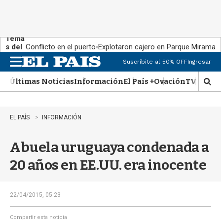
Tema
s del
Conflicto en el puerto
Explotaron cajero en Parque Miramar
día:
Suscribite al 50% OFF
Ingresar
M
e
Últimas Noticias
Información
El País +
Ovación
TV Show
n
M
u
o
s
t
EL PAÍS
INFORMACIÓN
r
a
Abuela uruguaya condenada a
r
b
20 años en EE.UU. era inocente
�
s
q
u
22/04/2015, 05:23
e
d
Compartir esta noticia