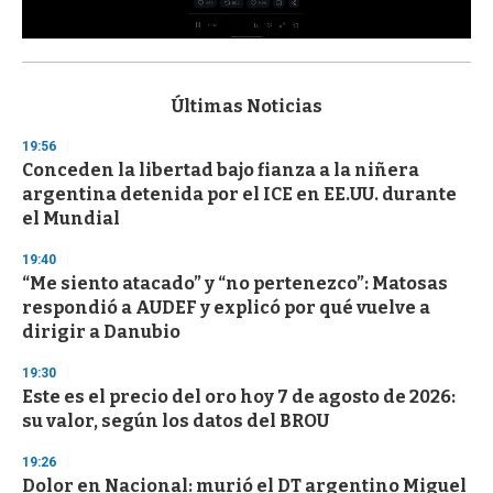
0
s
e
c
Últimas Noticias
o
n
19:56
d
Conceden la libertad bajo fianza a la niñera
s
o
argentina detenida por el ICE en EE.UU. durante
f
el Mundial
3
3
s
19:40
e
“Me siento atacado” y “no pertenezco”: Matosas
c
respondió a AUDEF y explicó por qué vuelve a
o
n
dirigir a Danubio
d
s
19:30
Este es el precio del oro hoy 7 de agosto de 2026:
su valor, según los datos del BROU
19:26
Dolor en Nacional: murió el DT argentino Miguel