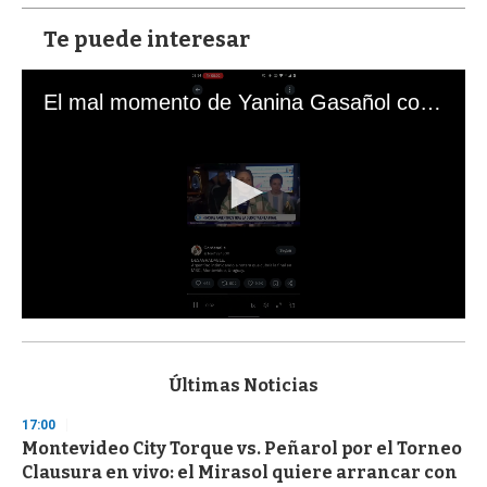
Te puede interesar
El mal momento de Yanina Gasañol con un hincha argentino en "Subrayado"
0
s
e
c
Últimas Noticias
o
n
17:00
d
Montevideo City Torque vs. Peñarol por el Torneo
s
o
Clausura en vivo: el Mirasol quiere arrancar con
f