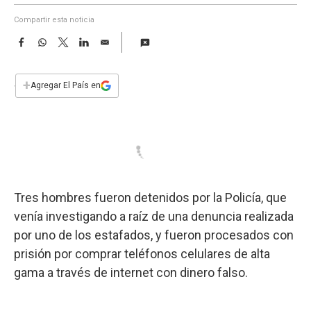
a
Compartir esta noticia
F
W
T
L
E
a
h
w
i
m
c
a
i
n
a
e
t
t
k
i
+
Agregar El País en
b
s
t
e
l
o
A
e
d
o
p
r
I
k
p
n
Tres hombres fueron detenidos por la Policía, que
venía investigando a raíz de una denuncia realizada
por uno de los estafados, y fueron procesados con
prisión por comprar teléfonos celulares de alta
gama a través de internet con dinero falso.