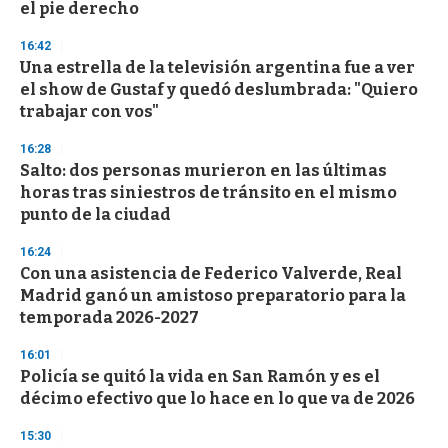
el pie derecho
3
3
s
16:42
e
Una estrella de la televisión argentina fue a ver
c
el show de Gustaf y quedó deslumbrada: "Quiero
o
n
trabajar con vos"
d
s
16:28
Salto: dos personas murieron en las últimas
horas tras siniestros de tránsito en el mismo
punto de la ciudad
16:24
Con una asistencia de Federico Valverde, Real
Madrid ganó un amistoso preparatorio para la
temporada 2026-2027
16:01
Policía se quitó la vida en San Ramón y es el
décimo efectivo que lo hace en lo que va de 2026
15:30