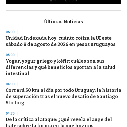
0
s
e
c
Últimas Noticias
o
n
06:00
d
Unidad Indexada hoy: cuánto cotiza la UI este
s
o
sábado 8 de agosto de 2026 en pesos uruguayos
f
3
05:00
3
s
Yogur, yogur griego y kéfir: cuáles son sus
e
diferencias y qué beneficios aportan a la salud
c
intestinal
o
n
d
04:30
s
Correrá 50 km al día por todo Uruguay: la historia
de superación tras el nuevo desafío de Santiago
Stirling
04:30
De la crítica al ataque: ¿Qué revela el auge del
hate sobre la forma en la que hoy nos