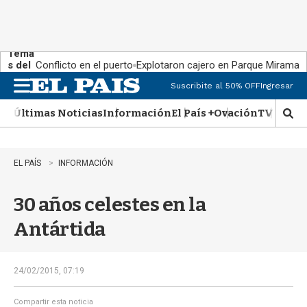
Tema
s del
Conflicto en el puerto
Explotaron cajero en Parque Miramar
día:
Suscribite al 50% OFF
Ingresar
M
e
Últimas Noticias
Información
El País +
Ovación
TV Show
n
M
u
o
s
t
EL PAÍS
INFORMACIÓN
r
a
30 años celestes en la
r
b
Antártida
�
s
q
u
24/02/2015, 07:19
e
d
Compartir esta noticia