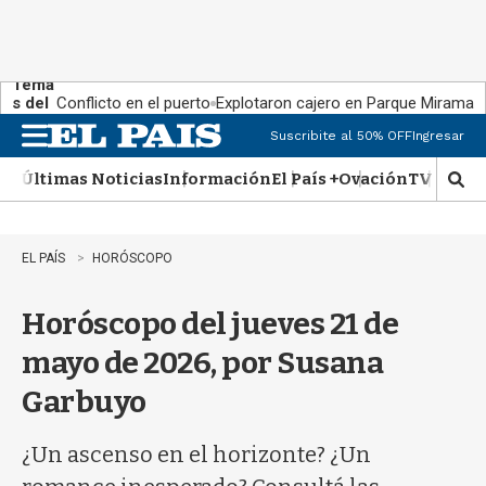
Tema
s del
Conflicto en el puerto
Explotaron cajero en Parque Miramar
día:
Suscribite al 50% OFF
Ingresar
M
e
Últimas Noticias
Información
El País +
Ovación
TV Show
n
M
u
o
s
t
EL PAÍS
HORÓSCOPO
r
a
Horóscopo del jueves 21 de
r
b
mayo de 2026, por Susana
�
s
Garbuyo
q
u
e
¿Un ascenso en el horizonte? ¿Un
d