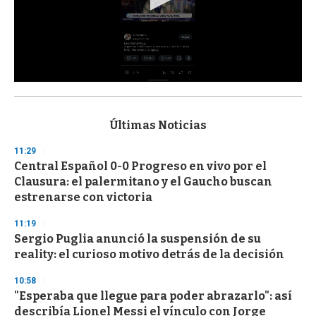
0
s
e
c
Últimas Noticias
o
n
11:29
d
Central Español 0-0 Progreso en vivo por el
s
o
Clausura: el palermitano y el Gaucho buscan
f
estrenarse con victoria
3
3
s
11:19
e
Sergio Puglia anunció la suspensión de su
c
reality: el curioso motivo detrás de la decisión
o
n
d
10:58
s
"Esperaba que llegue para poder abrazarlo": así
describía Lionel Messi el vínculo con Jorge