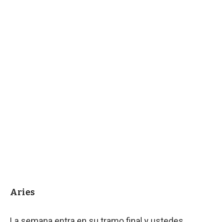
Aries
La semana entra en su tramo final y ustedes