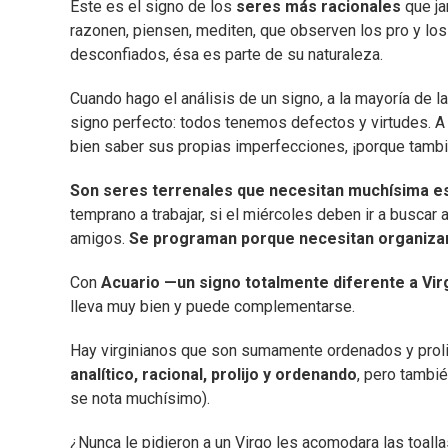
Este es el signo de los
seres más racionales
que ja
razonen, piensen, mediten, que observen los pro y los 
desconfiados, ésa es parte de su naturaleza.
Cuando hago el análisis de un signo, a la mayoría de l
signo perfecto: todos tenemos defectos y virtudes. A
bien saber sus propias imperfecciones, ¡porque tambié
Son seres terrenales que necesitan muchísima es
temprano a trabajar, si el miércoles deben ir a buscar 
amigos.
Se programan porque necesitan organiza
Con
Acuario —un signo totalmente diferente a Vi
lleva muy bien y puede complementarse.
Hay virginianos que son sumamente ordenados y prolij
analítico, racional, prolijo y ordenando
, pero tambié
se nota muchísimo).
¿Nunca le pidieron a un Virgo les acomodara las toall