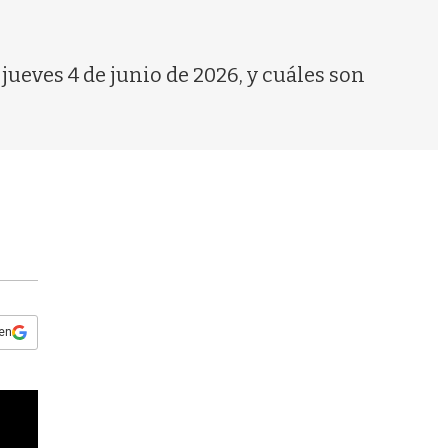
s
q
u
e
 jueves 4 de junio de 2026, y cuáles son
d
a
 en