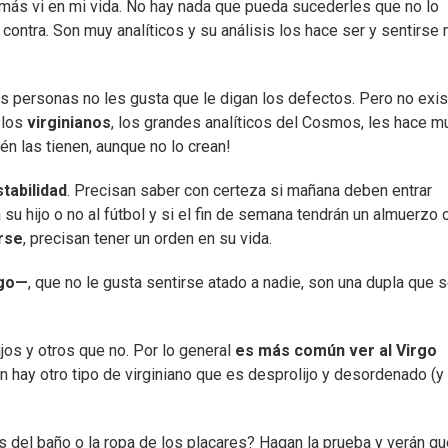
más vi en mi vida. No hay nada que pueda sucederles que no lo
contra. Son muy analíticos y su análisis los hace ser y sentirse
as personas no les gusta que le digan los defectos. Pero no exis
 los
virginianos
, los grandes analíticos del Cosmos, les hace m
n las tienen, aunque no lo crean!
tabilidad
. Precisan saber con certeza si mañana deben entrar
a su hijo o no al fútbol y si el fin de semana tendrán un almuerzo 
rse
, precisan tener un orden en su vida.
rgo—
, que no le gusta sentirse atado a nadie, son una dupla que 
os y otros que no. Por lo general
es más común ver al Virgo
n hay otro tipo de virginiano que es desprolijo y desordenado (y
as del baño o la ropa de los placares? Hagan la prueba y verán q