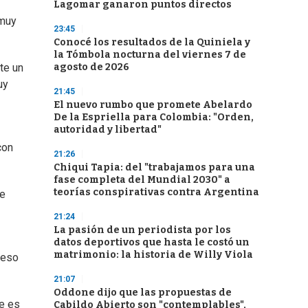
Lagomar ganaron puntos directos
 muy
23:45
Conocé los resultados de la Quiniela y
la Tómbola nocturna del viernes 7 de
agosto de 2026
te un
uy
21:45
El nuevo rumbo que promete Abelardo
De la Espriella para Colombia: "Orden,
autoridad y libertad"
con
21:26
Chiqui Tapia: del "trabajamos para una
fase completa del Mundial 2030" a
teorías conspirativas contra Argentina
se
21:24
La pasión de un periodista por los
datos deportivos que hasta le costó un
matrimonio: la historia de Willy Viola
 eso
21:07
Oddone dijo que las propuestas de
ue es
Cabildo Abierto son "contemplables",