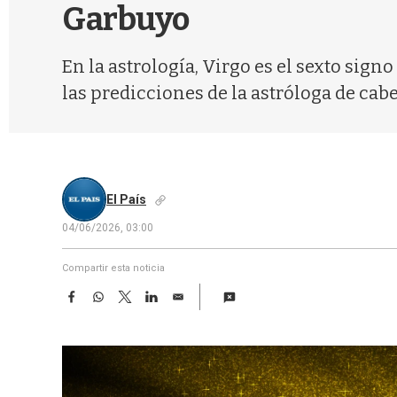
Garbuyo
En la astrología, Virgo es el sexto signo
las predicciones de la astróloga de cabe
El País
04/06/2026, 03:00
Compartir esta noticia
F
W
T
L
E
a
h
w
i
m
c
a
i
n
a
e
t
t
k
i
b
s
t
e
l
o
A
e
d