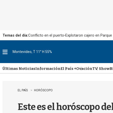
Temas del día:
Conflicto en el puerto
Explotaron cajero en Parque
Montevideo, T 11° H 55%
M
e
n
u
Últimas Noticias
Información
El País +
Ovación
TV Show
B
EL PAÍS
HORÓSCOPO
Este es el horóscopo de