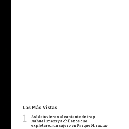
Las Más Vistas
1
Así detuvieron al cantante de trap
Nahuel One23 y a chilenos que
explotaron un cajero en Parque Miramar