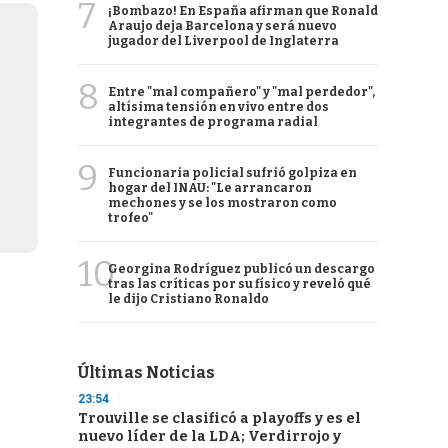
7
¡Bombazo! En España afirman que Ronald
Araujo deja Barcelona y será nuevo
jugador del Liverpool de Inglaterra
8
Entre "mal compañero" y "mal perdedor",
altísima tensión en vivo entre dos
integrantes de programa radial
9
Funcionaria policial sufrió golpiza en
hogar del INAU: "Le arrancaron
mechones y se los mostraron como
trofeo"
10
Georgina Rodríguez publicó un descargo
tras las críticas por su físico y reveló qué
le dijo Cristiano Ronaldo
Últimas Noticias
23:54
Trouville se clasificó a playoffs y es el
nuevo líder de la LDA; Verdirrojo y