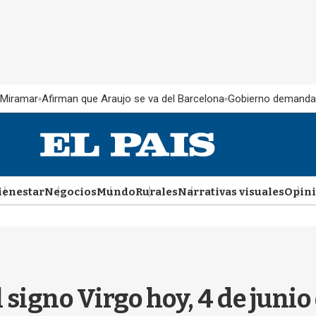
 Miramar
Afirman que Araujo se va del Barcelona
Gobierno demanda
ienestar
Negocios
Mundo
Rurales
Narrativas visuales
Opin
l signo Virgo hoy, 4 de juni