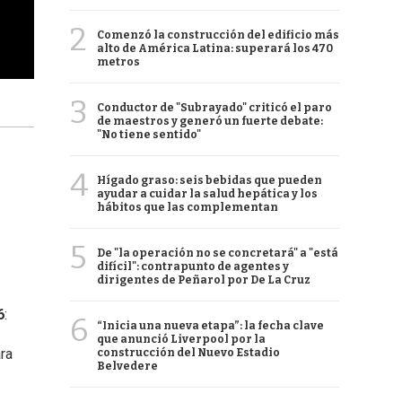
2
Comenzó la construcción del edificio más
alto de América Latina: superará los 470
metros
3
Conductor de "Subrayado" criticó el paro
de maestros y generó un fuerte debate:
"No tiene sentido"
4
Hígado graso: seis bebidas que pueden
ayudar a cuidar la salud hepática y los
hábitos que las complementan
5
De "la operación no se concretará" a "está
difícil": contrapunto de agentes y
dirigentes de Peñarol por De La Cruz
6
:
6
“Inicia una nueva etapa”: la fecha clave
que anunció Liverpool por la
ra
construcción del Nuevo Estadio
Belvedere