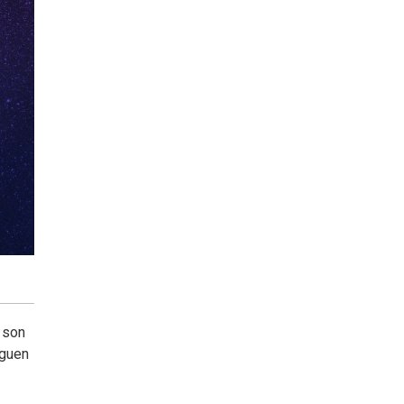
 son
iguen