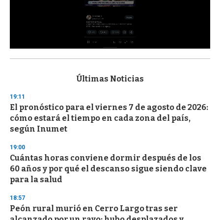
0
s
e
c
Últimas Noticias
o
n
19:11
d
El pronóstico para el viernes 7 de agosto de 2026:
s
o
cómo estará el tiempo en cada zona del país,
f
según Inumet
3
3
s
19:00
e
Cuántas horas conviene dormir después de los
c
60 años y por qué el descanso sigue siendo clave
o
n
para la salud
d
s
18:57
Peón rural murió en Cerro Largo tras ser
alcanzado por un rayo; hubo desplazados y