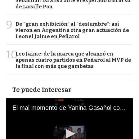
Sebastián Da Silva ante el esperado discurso
de Lacalle Pou
9
De “gran exhibición” al “deslumbre”: así
vieron en Argentina otra gran actuación de
Leonel Jaime en Peñarol
10
Leo Jaime: de la marca que alcanzó en
apenas cuatro partidos en Peñarol al MVP de
la final con más que gambetas
Te puede interesar
El mal momento de Yanina Gasañol con un hincha argentino en "Subrayado"