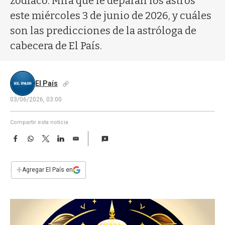
zodíaco. Mirá qué le deparan los astros
a
este miércoles 3 de junio de 2026, y cuáles
son las predicciones de la astróloga de
cabecera de El País.
El País
03/06/2026, 03:00
Compartir esta noticia
F
W
T
L
E
a
h
w
i
m
c
a
i
n
a
e
t
t
k
i
+
Agregar El País en
b
s
t
e
l
o
A
e
d
o
p
r
I
k
p
n