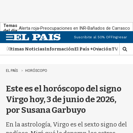
Temas
Alerta roja
Preocupaciones en INR
Bañados de Carrasco
del día:
Suscribite al 50% OFF
Ingresar
M
e
Últimas Noticias
Información
El País +
Ovación
TV Show
n
M
u
o
s
t
EL PAÍS
HORÓSCOPO
r
a
Este es el horóscopo del signo
r
b
Virgo hoy, 3 de junio de 2026,
�
s
por Susana Garbuyo
q
u
e
En la astrología, Virgo es el sexto signo del
d