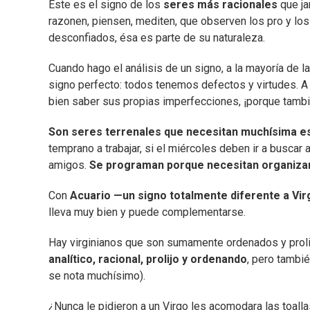
Este es el signo de los
seres más racionales
que ja
razonen, piensen, mediten, que observen los pro y los 
desconfiados, ésa es parte de su naturaleza.
Cuando hago el análisis de un signo, a la mayoría de l
signo perfecto: todos tenemos defectos y virtudes. A
bien saber sus propias imperfecciones, ¡porque tambié
Son seres terrenales que necesitan muchísima es
temprano a trabajar, si el miércoles deben ir a buscar 
amigos.
Se programan porque necesitan organiza
Con
Acuario —un signo totalmente diferente a Vi
lleva muy bien y puede complementarse.
Hay virginianos que son sumamente ordenados y prolij
analítico, racional, prolijo y ordenando
, pero tambié
se nota muchísimo).
¿Nunca le pidieron a un Virgo les acomodara las toall