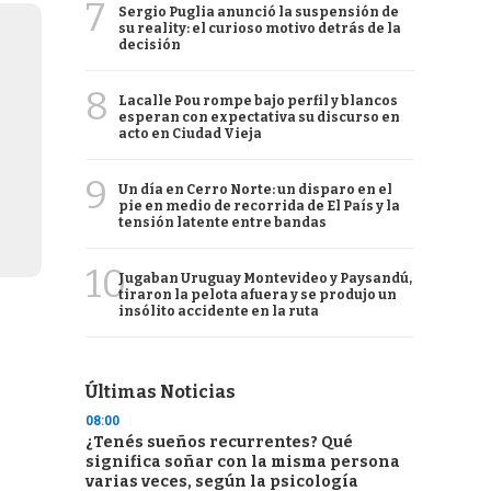
7
Sergio Puglia anunció la suspensión de
su reality: el curioso motivo detrás de la
decisión
8
Lacalle Pou rompe bajo perfil y blancos
esperan con expectativa su discurso en
acto en Ciudad Vieja
9
Un día en Cerro Norte: un disparo en el
pie en medio de recorrida de El País y la
tensión latente entre bandas
10
Jugaban Uruguay Montevideo y Paysandú,
tiraron la pelota afuera y se produjo un
insólito accidente en la ruta
Últimas Noticias
08:00
¿Tenés sueños recurrentes? Qué
significa soñar con la misma persona
varias veces, según la psicología