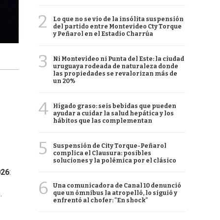
2
Lo que no se vio de la insólita suspensión
del partido entre Montevideo Cty Torque
y Peñarol en el Estadio Charrúa
3
Ni Montevideo ni Punta del Este: la ciudad
uruguaya rodeada de naturaleza donde
las propiedades se revalorizan más de
un 20%
4
Hígado graso: seis bebidas que pueden
ayudar a cuidar la salud hepática y los
hábitos que las complementan
5
Suspensión de City Torque-Peñarol
complica el Clausura: posibles
soluciones y la polémica por el clásico
026
:
6
Una comunicadora de Canal 10 denunció
.
que un ómnibus la atropelló, lo siguió y
enfrentó al chofer: "En shock"