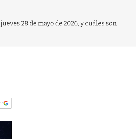
s
q
u
e
e jueves 28 de mayo de 2026, y cuáles son
d
a
 en