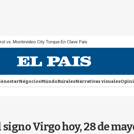
rol vs. Montevideo City Torque
En Clave País
ienestar
Negocios
Mundo
Rurales
Narrativas visuales
Opin
l signo Virgo hoy, 28 de ma