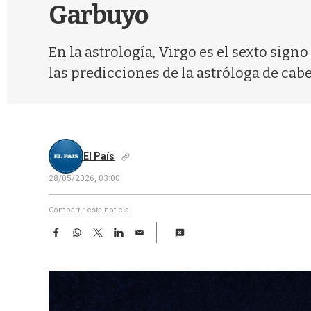
Garbuyo
En la astrología, Virgo es el sexto sign
las predicciones de la astróloga de cabe
El País
28/05/2026, 03:00
Compartir esta noticia
F
W
T
L
E
a
h
w
i
m
c
a
i
n
a
e
t
t
k
i
b
s
t
e
l
o
A
e
d