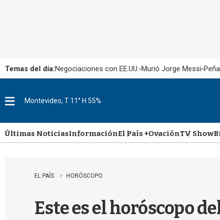
Temas del día:
Negociaciones con EE.UU.
Murió Jorge Messi
Peña
Montevideo, T 11° H 55%
M
e
n
u
Últimas Noticias
Información
El País +
Ovación
TV Show
B
EL PAÍS
HORÓSCOPO
Este es el horóscopo de