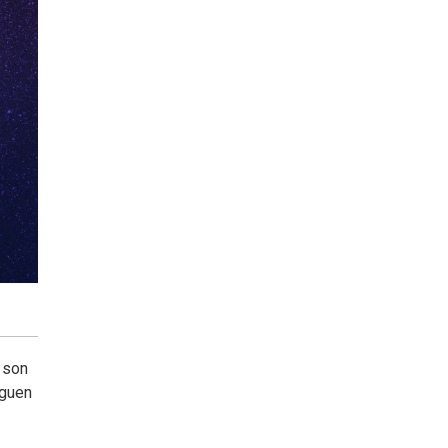
 son
iguen