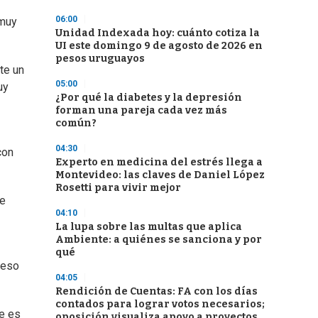
06:00
 muy
Unidad Indexada hoy: cuánto cotiza la
UI este domingo 9 de agosto de 2026 en
pesos uruguayos
te un
05:00
uy
¿Por qué la diabetes y la depresión
forman una pareja cada vez más
común?
04:30
con
Experto en medicina del estrés llega a
Montevideo: las claves de Daniel López
Rosetti para vivir mejor
se
04:10
La lupa sobre las multas que aplica
Ambiente: a quiénes se sanciona y por
qué
 eso
04:05
Rendición de Cuentas: FA con los días
contados para lograr votos necesarios;
ue es
oposición visualiza apoyo a proyectos