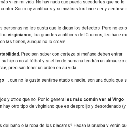
más vi en mi vida. No hay nada que pueda sucederles que no lo
contra. Son muy analíticos y su análisis los hace ser y sentirse
as personas no les gusta que le digan los defectos. Pero no exis
 los
virginianos
, los grandes analíticos del Cosmos, les hace m
n las tienen, aunque no lo crean!
tabilidad
. Precisan saber con certeza si mañana deben entrar
a su hijo o no al fútbol y si el fin de semana tendrán un almuerzo 
rse
, precisan tener un orden en su vida.
rgo—
, que no le gusta sentirse atado a nadie, son una dupla que 
os y otros que no. Por lo general
es más común ver al Virgo
n hay otro tipo de virginiano que es desprolijo y desordenado (y
as del baño o la ropa de los placares? Hagan la prueba y verán q