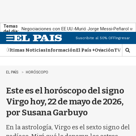
Temas
Negociaciones con EE.UU.
Murió Jorge Messi
Peñarol vs
del día:
Suscribite al 50% OFF
Ingresar
M
e
Últimas Noticias
Información
El País +
Ovación
TV Show
n
M
u
o
s
t
EL PAÍS
HORÓSCOPO
r
a
Este es el horóscopo del signo
r
b
Virgo hoy, 22 de mayo de 2026,
�
s
por Susana Garbuyo
q
u
e
En la astrología, Virgo es el sexto signo del
d