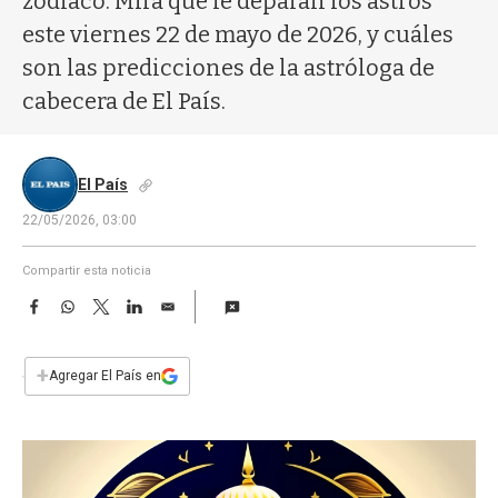
zodíaco. Mirá qué le deparan los astros
a
este viernes 22 de mayo de 2026, y cuáles
son las predicciones de la astróloga de
cabecera de El País.
El País
22/05/2026, 03:00
Compartir esta noticia
F
W
T
L
E
a
h
w
i
m
c
a
i
n
a
e
t
t
k
i
+
Agregar El País en
b
s
t
e
l
o
A
e
d
o
p
r
I
k
p
n