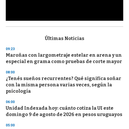
0
s
e
c
Últimas Noticias
o
n
09:23
d
Maroñas con largometraje estelar en arena y un
s
o
especial en grama como pruebas de corte mayor
f
3
08:00
3
s
¿Tenés sueños recurrentes? Qué significa soñar
e
con la misma persona varias veces, según la
c
psicología
o
n
d
06:00
s
Unidad Indexada hoy: cuánto cotiza la UI este
domingo 9 de agosto de 2026 en pesos uruguayos
05:00