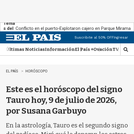
Tema
s del
Conflicto en el puerto
Explotaron cajero en Parque Miramar
día:
Suscribite al 50% OFF
Ingresar
M
e
Últimas Noticias
Información
El País +
Ovación
TV Show
n
M
u
o
s
t
EL PAÍS
HORÓSCOPO
r
a
Este es el horóscopo del signo
r
b
Tauro hoy, 9 de julio de 2026,
�
s
por Susana Garbuyo
q
u
e
En la astrología, Tauro es el segundo signo
d