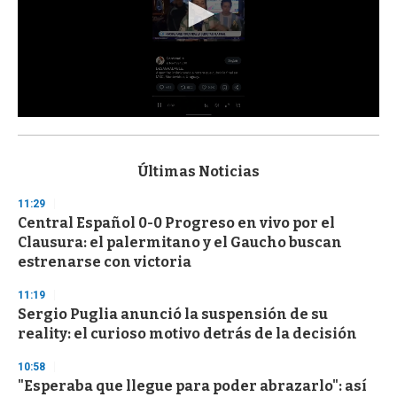
0
s
e
c
Últimas Noticias
o
n
11:29
d
Central Español 0-0 Progreso en vivo por el
s
o
Clausura: el palermitano y el Gaucho buscan
f
estrenarse con victoria
3
3
s
11:19
e
Sergio Puglia anunció la suspensión de su
c
reality: el curioso motivo detrás de la decisión
o
n
d
10:58
s
"Esperaba que llegue para poder abrazarlo": así