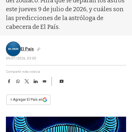
del zodíaco. Mirá qué le deparan los astros
a
este jueves 9 de julio de 2026, y cuáles son
las predicciones de la astróloga de
cabecera de El País.
El País
09/07/2026, 03:00
Compartir esta noticia
F
W
T
L
E
a
h
w
i
m
c
a
i
n
a
e
t
t
k
i
+
Agregar El País en
b
s
t
e
l
o
A
e
d
o
p
r
I
k
p
n