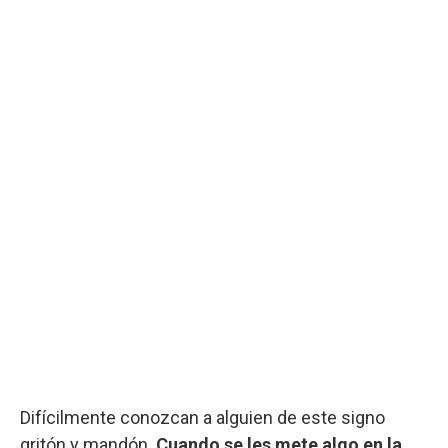
Difícilmente conozcan a alguien de este signo
gritón y mandón.
Cuando se les mete algo en la