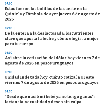
s
07:00
Estas fueron las bolillas de la suerte en la
Quiniela y Tómbola de ayer jueves 6 de agosto de
2026
07:00
De la entera a la deslactosada: los nutrientes
clave que aporta la leche y cómo elegir la mejor
para tu cuerpo
06:00
Así abre la cotización del dólar hoy viernes 7 de
agosto de 2026 en pesos uruguayos
06:00
Unidad Indexada hoy: cuánto cotiza la UI este
viernes 7 de agosto de 2026 en pesos uruguayos
04:30
“Desde que nació mi bebé ya no tengo ganas”:
lactancia, sexualidad y deseo sin culpa