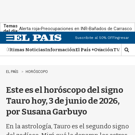
Temas
Alerta roja
Preocupaciones en INR
Bañados de Carrasco
del día:
Suscribite al 50% OFF
Ingresar
M
e
Últimas Noticias
Información
El País +
Ovación
TV Show
n
M
u
o
s
t
EL PAÍS
HORÓSCOPO
r
a
Este es el horóscopo del signo
r
b
Tauro hoy, 3 de junio de 2026,
�
s
por Susana Garbuyo
q
u
e
En la astrología, Tauro es el segundo signo
d