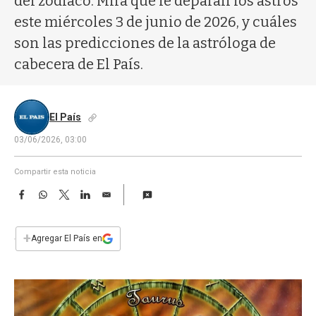
del zodíaco. Mirá qué le deparan los astros
a
este miércoles 3 de junio de 2026, y cuáles
son las predicciones de la astróloga de
cabecera de El País.
El País
03/06/2026, 03:00
Compartir esta noticia
F
W
T
L
E
a
h
w
i
m
c
a
i
n
a
e
t
t
k
i
+
Agregar El País en
b
s
t
e
l
o
A
e
d
o
p
r
I
k
p
n