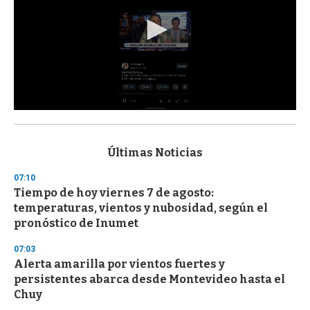
0
s
e
c
Últimas Noticias
o
n
07:10
d
Tiempo de hoy viernes 7 de agosto:
s
o
temperaturas, vientos y nubosidad, según el
f
pronóstico de Inumet
3
3
s
07:03
e
Alerta amarilla por vientos fuertes y
c
persistentes abarca desde Montevideo hasta el
o
n
Chuy
d