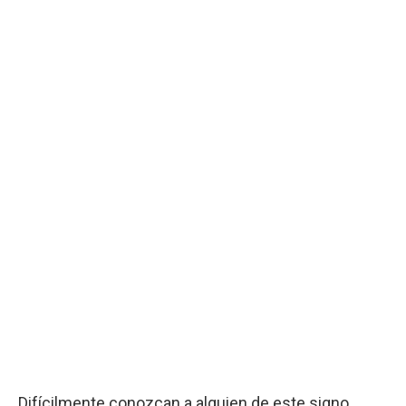
Difícilmente conozcan a alguien de este signo