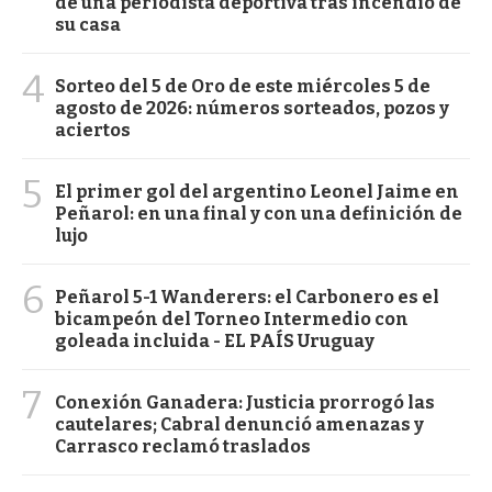
de una periodista deportiva tras incendio de
su casa
4
Sorteo del 5 de Oro de este miércoles 5 de
agosto de 2026: números sorteados, pozos y
aciertos
5
El primer gol del argentino Leonel Jaime en
Peñarol: en una final y con una definición de
lujo
6
Peñarol 5-1 Wanderers: el Carbonero es el
bicampeón del Torneo Intermedio con
goleada incluida - EL PAÍS Uruguay
7
Conexión Ganadera: Justicia prorrogó las
cautelares; Cabral denunció amenazas y
Carrasco reclamó traslados