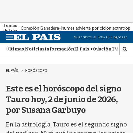
Temas
Conexión Ganadera
Inumet advierte por ciclón extratropi
del día:
Suscribite al 50% OFF
Ingresar
M
e
Últimas Noticias
Información
El País +
Ovación
TV Show
n
M
u
o
s
t
EL PAÍS
HORÓSCOPO
r
a
Este es el horóscopo del signo
r
b
Tauro hoy, 2 de junio de 2026,
�
s
por Susana Garbuyo
q
u
e
En la astrología, Tauro es el segundo signo
d