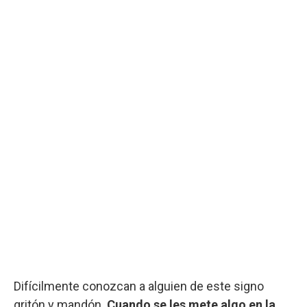
Difícilmente conozcan a alguien de este signo
gritón y mandón.
Cuando se les mete algo en la