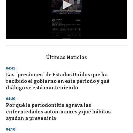
0
s
e
c
Últimas Noticias
o
n
04:42
d
Las "presiones" de Estados Unidos que ha
s
o
recibido el gobierno en este período y qué
f
diálogo se está manteniendo
3
3
s
04:30
e
Por qué la periodontitis agrava las
c
enfermedades autoinmunes y qué hábitos
o
n
ayudan a prevenirla
d
s
04:10