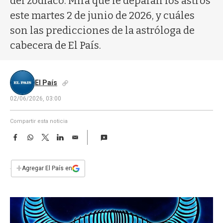
del zodíaco. Mirá qué le deparan los astros
a
este martes 2 de junio de 2026, y cuáles
son las predicciones de la astróloga de
cabecera de El País.
El País
02/06/2026, 03:00
Compartir esta noticia
F
W
T
L
E
a
h
w
i
m
c
a
i
n
a
e
t
t
k
i
+
Agregar El País en
b
s
t
e
l
o
A
e
d
o
p
r
I
k
p
n