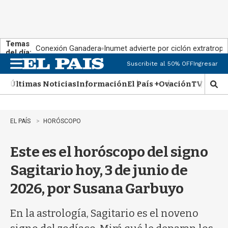
Temas
Conexión Ganadera
Inumet advierte por ciclón extratropi
del día:
Suscribite al 50% OFF
Ingresar
M
e
Últimas Noticias
Información
El País +
Ovación
TV Show
n
M
u
o
s
t
EL PAÍS
HORÓSCOPO
r
a
Este es el horóscopo del signo
r
b
Sagitario hoy, 3 de junio de
�
s
2026, por Susana Garbuyo
q
u
e
En la astrología, Sagitario es el noveno
d