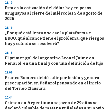
21:19
d
Esta es la cotización del dólar hoy en pesos
s
o
uruguayos al cierre del miércoles 5 de agosto de
f
2026
3
3
s
21:16
e
¿Por qué está lenta o se cae la plataforma e-
c
BROU, qué alcance tiene el problema, qué riesgos
o
n
hay y cuándo se resolverá?
d
s
21:15
El primer gol del argentino Leonel Jaime en
Peñarol: en una final y con una definición de lujo
21:09
Franco Romero debió salir por lesión y genera
preocupación en Peñarol pensando en el inicio
del Torneo Clausura
20:44
Crimen en Argentina: una joven de 29 años se
declaró culpable de matar a puñaladas a su novio