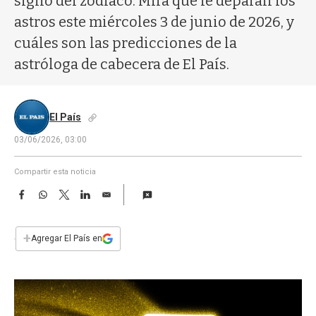
signo del zodíaco. Mirá qué le deparan los
a
astros este miércoles 3 de junio de 2026, y
cuáles son las predicciones de la
astróloga de cabecera de El País.
El País
03/06/2026, 03:00
Compartir esta noticia
F
W
T
L
E
a
h
w
i
m
c
a
i
n
a
e
t
t
k
i
+
Agregar El País en
b
s
t
e
l
o
A
e
d
o
p
r
I
k
p
n