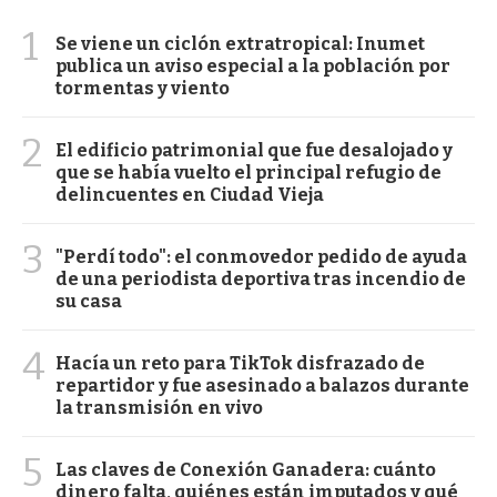
1
Se viene un ciclón extratropical: Inumet
publica un aviso especial a la población por
tormentas y viento
2
El edificio patrimonial que fue desalojado y
que se había vuelto el principal refugio de
delincuentes en Ciudad Vieja
3
"Perdí todo": el conmovedor pedido de ayuda
de una periodista deportiva tras incendio de
su casa
4
Hacía un reto para TikTok disfrazado de
repartidor y fue asesinado a balazos durante
la transmisión en vivo
5
Las claves de Conexión Ganadera: cuánto
dinero falta, quiénes están imputados y qué