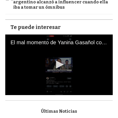
argentino alcanzó a influencer cuando ella
iba a tomar un ómnibus
Te puede interesar
El mal momento de Yanina Gasañol con un hincha argentino en "Subrayado"
0
s
e
c
Últimas Noticias
o
n