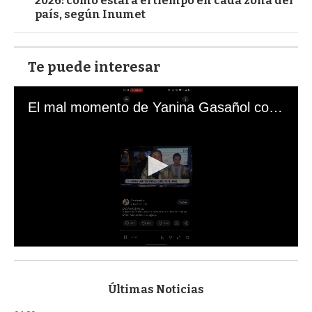
2026: cómo estará el tiempo en cada zona del
país, según Inumet
Te puede interesar
El mal momento de Yanina Gasañol con un hincha argentino en "Subrayado"
0
s
e
c
Últimas Noticias
o
n