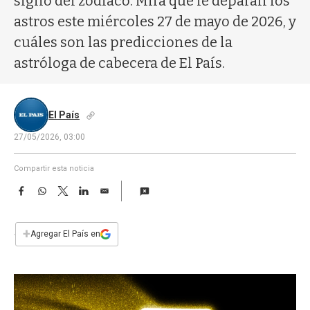
signo del zodíaco. Mirá qué le deparan los
a
astros este miércoles 27 de mayo de 2026, y
cuáles son las predicciones de la
astróloga de cabecera de El País.
El País
27/05/2026, 03:00
Compartir esta noticia
F
W
T
L
E
a
h
w
i
m
c
a
i
n
a
e
t
t
k
i
+
Agregar El País en
b
s
t
e
l
o
A
e
d
o
p
r
I
k
p
n