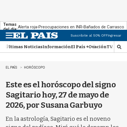
Temas
Alerta roja
Preocupaciones en INR
Bañados de Carrasco
del día:
Suscribite al 50% OFF
Ingresar
M
e
Últimas Noticias
Información
El País +
Ovación
TV Show
n
M
u
o
s
t
EL PAÍS
HORÓSCOPO
r
a
Este es el horóscopo del signo
r
b
Sagitario hoy, 27 de mayo de
�
s
2026, por Susana Garbuyo
q
u
e
En la astrología, Sagitario es el noveno
d