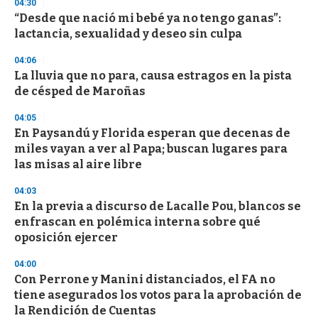
04:30
d
“Desde que nació mi bebé ya no tengo ganas”:
s
o
lactancia, sexualidad y deseo sin culpa
f
3
04:06
3
s
La lluvia que no para, causa estragos en la pista
e
de césped de Maroñas
c
o
04:05
n
d
En Paysandú y Florida esperan que decenas de
s
miles vayan a ver al Papa; buscan lugares para
las misas al aire libre
04:03
En la previa a discurso de Lacalle Pou, blancos se
enfrascan en polémica interna sobre qué
oposición ejercer
04:00
Con Perrone y Manini distanciados, el FA no
tiene asegurados los votos para la aprobación de
la Rendición de Cuentas